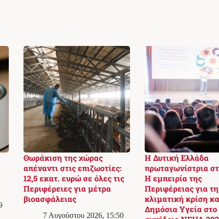
Θωράκιση της χώρας
Η Δυτική Ελλάδα
απέναντι στις επιζωοτίες:
πρωταγωνίστρια στ
12,5 εκατ. ευρώ σε όλες τις
Η εμπειρία της
Περιφέρειες για μέτρα
Περιφέρειας για τη
βιοασφάλειας
κλιματική κρίση κα
9
Δημόσια Υγεία στο
7 Αυγούστου 2026, 15:50