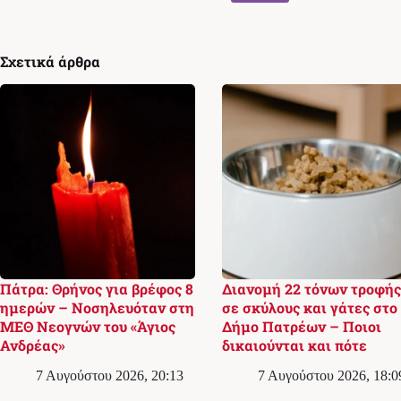
Σχετικά άρθρα
Πάτρα: Θρήνος για βρέφος 8
Διανομή 22 τόνων τροφής
ημερών – Νοσηλευόταν στη
σε σκύλους και γάτες στο
ΜΕΘ Νεογνών του «Άγιος
Δήμο Πατρέων – Ποιοι
Ανδρέας»
δικαιούνται και πότε
7 Αυγούστου 2026, 20:13
7 Αυγούστου 2026, 18:0