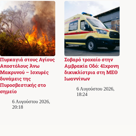
Πυρκαγιά στους Αγίους
Σοβαρό τροχαίο στην
Αποστόλους Άνω
Αμβρακία Οδό: 41χρονη
Μακρυνού – Ισχυρές
δικυκλίστρια στη ΜΕΘ
δυνάμεις της
Ιωαννίνων
Πυροσβεστικής στο
6 Αυγούστου 2026,
σημείο
18:24
6 Αυγούστου 2026,
20:18