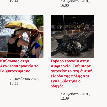
16:13
7 Αυγούστου 2026,
16:00
Καύσωνας στην
Σοβαρό τροχαίο στην
Αιτωλοακαρνανία το
Αμφιλοχία: Τούμπαρε
Σαββατοκύριακο
αυτοκίνητο στη δυτική
είσοδο της πόλης και
7 Αυγούστου 2026,
εγκλωβίστηκε ο
13:31
οδηγός
7 Αυγούστου 2026,
12:39