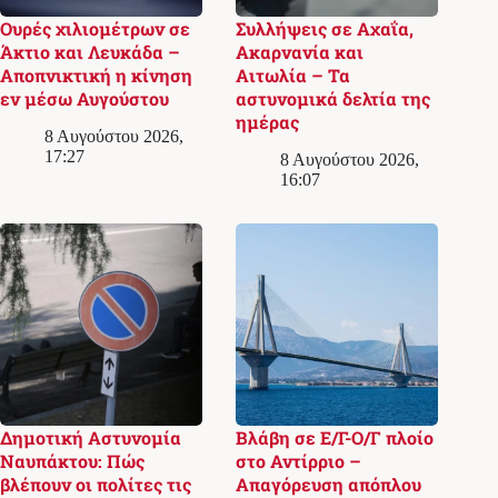
Ουρές χιλιομέτρων σε
Συλλήψεις σε Αχαΐα,
Άκτιο και Λευκάδα –
Ακαρνανία και
Αποπνικτική η κίνηση
Αιτωλία – Τα
εν μέσω Αυγούστου
αστυνομικά δελτία της
ημέρας
8 Αυγούστου 2026,
17:27
8 Αυγούστου 2026,
16:07
Δημοτική Αστυνομία
Βλάβη σε Ε/Γ-Ο/Γ πλοίο
Ναυπάκτου: Πώς
στο Αντίρριο –
βλέπουν οι πολίτες τις
Απαγόρευση απόπλου