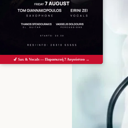
🎷 Sax & Vocals — Παρασκευή 7 Αυγούστου →