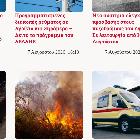
το
Προγραμματισμένες
Νέο σύστημα ελέγχ
διακοπές ρεύματος σε
πρόσβασης στους
Αγρίνιο και Ξηρόμερο –
πεζοδρόμους του Αγ
Δείτε το πρόγραμμα του
Σε λειτουργία από 1
5
ΔΕΔΔΗΕ
Αυγούστου
7 Αυγούστου 2026, 16:13
7 Αυγούστου 202