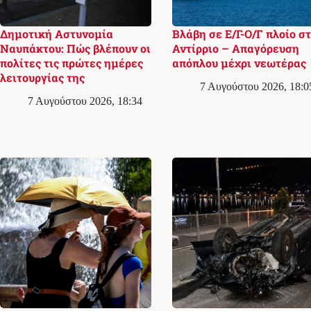
Δημοτική Αστυνομία
Βλάβη σε Ε/Γ-Ο/Γ πλοίο σ
Ναυπάκτου: Πώς βλέπουν οι
Αντίρριο – Απαγόρευση
πολίτες τις πρώτες ημέρες
απόπλου μέχρι νεωτέρας
λειτουργίας της
7 Αυγούστου 2026, 18:0
7 Αυγούστου 2026, 18:34