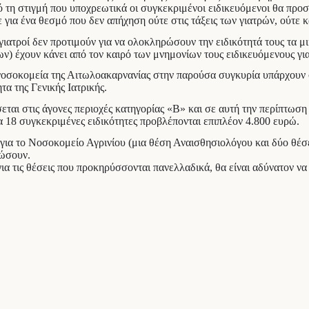
πό τη στιγμή που υποχρεωτικά οι συγκεκριμένοι ειδικευόμενοι θα πρ
ια ένα θεσμό που δεν απήχηση ούτε στις τάξεις των γιατρών, ούτε 
 γιατροί δεν προτιμούν για να ολοκληρώσουν την ειδικότητά τους τα 
ν) έχουν κάνει από τον καιρό των μνημονίων τους ειδικευόμενους για
οσοκομεία της Αιτωλοακαρνανίας στην παρούσα συγκυρία υπάρχουν συνο
τα της Γενικής Ιατρικής.
εται στις άγονες περιοχές κατηγορίας «Β» και σε αυτή την περίπτωση
α 18 συγκεκριμένες ειδικότητες προβλέπονται επιπλέον 4.800 ευρώ.
 για το Νοσοκομείο Αγρινίου (μια θέση Αναισθησιολόγου και δύο θέσ
δώσουν.
 για τις θέσεις που προκηρύσσονται πανελλαδικά, θα είναι αδύνατον 