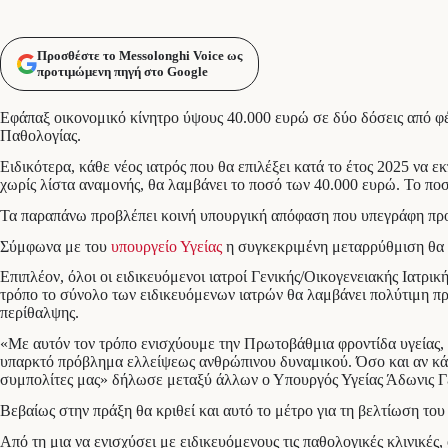
Προσθέστε το Messolonghi Voice ως
προτιμώμενη πηγή στο Google
Εφάπαξ οικονομικό κίνητρο ύψους 40.000 ευρώ σε δύο δόσεις από φέτο
Παθολογίας.
Ειδικότερα, κάθε νέος ιατρός που θα επιλέξει κατά το έτος 2025 να ε
χωρίς λίστα αναμονής, θα λαμβάνει το ποσό των 40.000 ευρώ. Το ποσ
Τα παραπάνω προβλέπει κοινή υπουργική απόφαση που υπεγράφη προ
Σύμφωνα με του
υπουργείο Υγείας
η συγκεκριμένη μεταρρύθμιση θα πρ
Επιπλέον, όλοι οι ειδικευόμενοι ιατροί Γενικής/Οικογενειακής Ιατρι
τρόπο το σύνολο των ειδικευόμενων ιατρών θα λαμβάνει πολύτιμη πρακ
περίθαλψης.
«Με αυτόν τον τρόπο ενισχύουμε την Πρωτοβάθμια φροντίδα υγείας, σε
υπαρκτό πρόβλημα ελλείψεως ανθρώπινου δυναμικού. Όσο και αν κάποι
συμπολίτες μας» δήλωσε μεταξύ άλλων ο Υπουργός Υγείας Άδωνις Γ
Βεβαίως στην πράξη θα κριθεί και αυτό το μέτρο για τη βελτίωση του
Από τη μια να ενισχύσει με ειδικευόμενους τις παθολογικές κλινικές