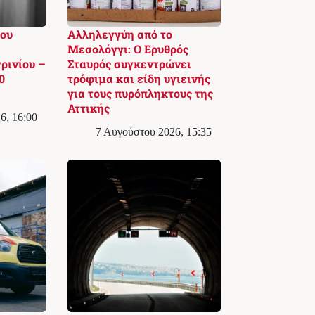
ου
Αλληλεγγύη από το
Μεσολόγγι: Ο Ερυθρός
ρινίου –
Σταυρός συγκεντρώνει
0
τρόφιμα και είδη υγιεινής
για τους πυρόπληκτους της
Αττικής
6, 16:00
7 Αυγούστου 2026, 15:35