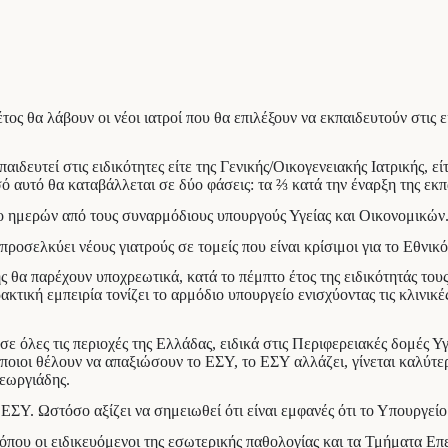
ς θα λάβουν οι νέοι ιατροί που θα επιλέξουν να εκπαιδευτούν στις ε
κπαιδευτεί στις ειδικότητες είτε της Γενικής/Οικογενειακής Ιατρικής,
ό αυτό θα καταβάλλεται σε δύο φάσεις: τα ⅔ κατά την έναρξη της εκπ
 ημερών από τους συναρμόδιους υπουργούς Υγείας και Οικονομικών
οσελκύει νέους γιατρούς σε τομείς που είναι κρίσιμοι για το Εθνικ
κής θα παρέχουν υποχρεωτικά, κατά το πέμπτο έτος της ειδικότητάς το
τική εμπειρία τονίζει το αρμόδιο υπουργείο ενισχύοντας τις κλινικέ
 όλες τις περιοχές της Ελλάδας, ειδικά στις Περιφερειακές δομές Υγ
οι θέλουν να απαξιώσουν το ΕΣΥ, το ΕΣΥ αλλάζει, γίνεται καλύτερο κ
εωργιάδης.
 ΕΣΥ. Ωστόσο αξίζει να σημειωθεί ότι είναι εμφανές ότι το Υπουργείο
, όπου οι ειδικευόμενοι της εσωτερικής παθολογίας και τα Τμήματα Επ