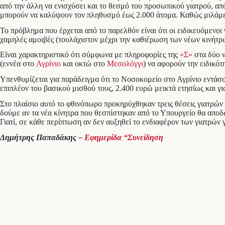
από την άλλη να ενισχύσει και το θεσμό του προσωπικού γιατρού, α
μπορούν να καλύψουν τον πληθυσμό έως 2.000 άτομα. Καθώς μιλάμε γ
Το πρόβλημα που έρχεται από το παρελθόν είναι ότι οι ειδικευόμενοι
χαμηλές αμοιβές (τουλάχιστον μέχρι την καθιέρωση των νέων κινήτρω
Είναι χαρακτηριστικό ότι σύμφωνα με πληροφορίες της
«Σ»
στα δύο ν
(εννέα στο
Αγρίνιο
και οκτώ στο
Μεσολόγγι
) να αφορούν την ειδικότη
Υπενθυμίζεται για παράδειγμα ότι το Νοσοκομείο στο Αγρίνιο εντάσσ
επιπλέον του βασικού μισθού τους, 2.400 ευρώ μεικτά ετησίως και γι
Στο πλαίσιο αυτό το φθινόπωρο προκηρύχθηκαν τρεις θέσεις γιατρών
δούμε αν τα νέα κίνητρα που θεσπίστηκαν από το Υπουργείο θα απο
Γιατί, σε κάθε περίπτωση αν δεν αυξηθεί το ενδιαφέρον των γιατρών
Δημήτρης Παπαδάκης –
Εφημερίδα “Συνείδηση