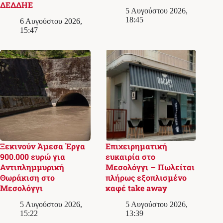
ΔΕΔΔΗΕ
5 Αυγούστου 2026,
18:45
6 Αυγούστου 2026,
15:47
Ξεκινούν Άμεσα Έργα
Επιχειρηματική
900.000 ευρώ για
ευκαιρία στο
Αντιπλημμυρική
Μεσολόγγι – Πωλείται
Θωράκιση στο
πλήρως εξοπλισμένο
Μεσολόγγι
καφέ take away
5 Αυγούστου 2026,
5 Αυγούστου 2026,
15:22
13:39