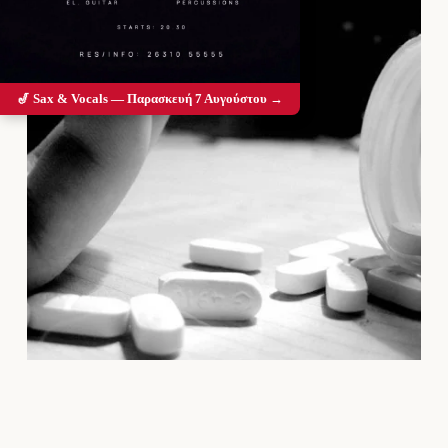
🎷 Sax & Vocals — Παρασκευή 7 Αυγούστου →