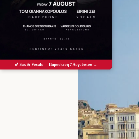
🎷 Sax & Vocals — Παρασκευή 7 Αυγούστου →