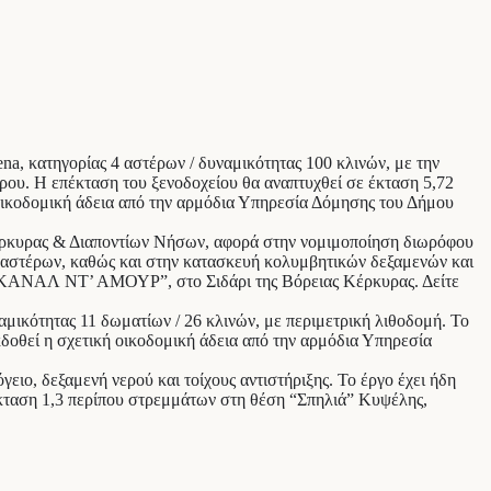
ena, κατηγορίας 4 αστέρων / δυναμικότητας 100 κλινών, με την
ου. Η επέκταση του ξενοδοχείου θα αναπτυχθεί σε έκταση 5,72
 οικοδομική άδεια από την αρμόδια Υπηρεσία Δόμησης του Δήμου
έρκυρας & Διαποντίων Νήσων, αφορά στην νομιμοποίηση διωρόφου
ο 3 αστέρων, καθώς και στην κατασκευή κολυμβητικών δεξαμενών και
ή “ΚΑΝΑΛ ΝΤ’ ΑΜΟΥΡ”, στο Σιδάρι της Βόρειας Κέρκυρας. Δείτε
μικότητας 11 δωματίων / 26 κλινών, με περιμετρική λιθοδομή. Το
κδοθεί η σχετική οικοδομική άδεια από την αρμόδια Υπηρεσία
ειο, δεξαμενή νερού και τοίχους αντιστήριξης. Το έργο έχει ήδη
έκταση 1,3 περίπου στρεμμάτων στη θέση “Σπηλιά” Κυψέλης,