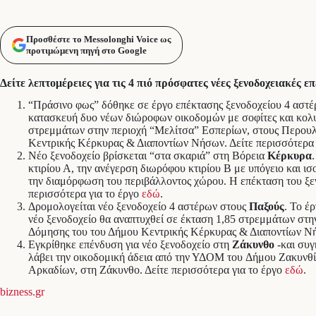
Προσθέστε το Messolonghi Voice ως
προτιμώμενη πηγή στο Google
Δείτε λεπτομέρειες για τις 4 πιό πρόσφατες νέες ξενοδοχειακές ε
“Πράσινο φως” δόθηκε σε έργο επέκτασης ξενοδοχείου 4 αστ
κατασκευή δυο νέων διώροφων οικοδομών με σοφίτες και κολυ
στρεμμάτων στην περιοχή “Μελίτσα” Εσπερίων, στους Περουλάδ
Κεντρικής Κέρκυρας & Διαποντίων Νήσων. Δείτε περισσότερα 
Νέο ξενοδοχείο βρίσκεται “στα σκαριά” στη Βόρεια
Κέρκυρα
κτιρίου Α, την ανέγερση διωρόφου κτιρίου Β με υπόγειο και ι
την διαμόρφωση του περιβάλλοντος χώρου. Η επέκταση του ξ
περισσότερα για το έργο
εδώ
.
Δρομολογείται νέο ξενοδοχείο 4 αστέρων στους
Παξούς
. Το έ
νέο ξενοδοχείο θα αναπτυχθεί σε έκταση 1,85 στρεμμάτων στην
Δόμησης του του Δήμου Κεντρικής Κέρκυρας & Διαποντίων Νήσ
Εγκρίθηκε επένδυση για νέο ξενοδοχείο στη
Ζάκυνθο
-και συγ
λάβει την οικοδομική άδεια από την ΥΔΟΜ του Δήμου Ζακυνθίω
Αρκαδίων, στη Ζάκυνθο. Δείτε περισσότερα για το έργο
εδώ
.
bizness.gr