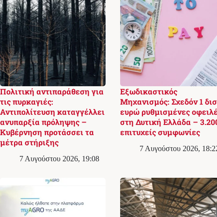
Πολιτική αντιπαράθεση για
Εξωδικαστικός
τις πυρκαγιές:
Μηχανισμός: Σχεδόν 1 δισ
Αντιπολίτευση καταγγέλλει
ευρώ ρυθμισμένες οφειλ
ανυπαρξία πρόληψης –
στη Δυτική Ελλάδα – 3.20
Κυβέρνηση προτάσσει τα
επιτυχείς συμφωνίες
μέτρα στήριξης
7 Αυγούστου 2026, 18:2
7 Αυγούστου 2026, 19:08