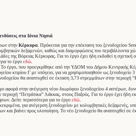
πενδύσεις στα Ιόνια Νησιά
έρων στην
Κέρκυρα
. Πρόκειται για την επέκταση του ξενοδοχείου Ser
μβητικών δεξαμενών, καθώς και διαμορφώσεις του περιβάλλοντα χώρ
ες της Βόρειας Κέρκυρας. Για το έργο έχει ήδη εκδοθεί η σχετική
για το έργο
εδώ
.
. Το έργο, που προεγκρίθηκε από την ΥΔΟΜ του Δήμου Κεντρικής Κ
σογείου κτιρίου Γ με υπόγειο, για να χρησιμοποιηθούν ως ξενοδοχεί
ενοδοχείου θα αναπτυχθεί σε έκταση 3,73 στρεμμάτων στην περιοχ
ργο αφορά στην ανέγερση νέου διωρόφου ξενοδοχείου 4 αστέρων, δυνα
 περιοχή “Πετράτικα” Λάκκας, στους Παξούς. Για το έργο έχει ήδη ε
ων. Δείτε περισσότερα για το έργο
εδώ
.
κεκριμένα, για ανέγερση ξενοδοχείου με κολυμβητικές δεξαμενές, υπόγ
ν και βαίνει προς υλοποίηση. Το νέο ξενοδοχείο θα αναπτυχθεί σε 