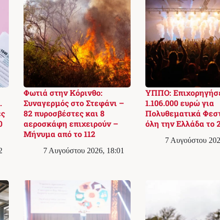
Φωτιά στην Κόρινθο:
ΥΠΠΟ: Επιχορηγήσ
.
Συναγερμός στο Στεφάνι –
1.106.000 ευρώ για
ές
82 πυροσβέστες και 8
Πολυθεματικά Φεστ
0
αεροσκάφη επιχειρούν –
όλη την Ελλάδα το 
Μήνυμα από το 112
7 Αυγούστου 202
2
7 Αυγούστου 2026, 18:01