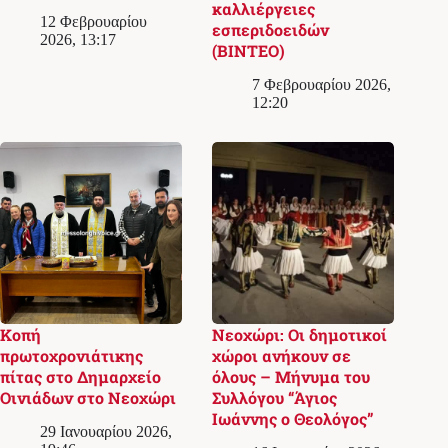
καλλιέργειες
12 Φεβρουαρίου
εσπεριδοειδών
2026, 13:17
(ΒΙΝΤΕΟ)
7 Φεβρουαρίου 2026,
12:20
Κοπή
Νεοχώρι: Οι δημοτικοί
πρωτοχρονιάτικης
χώροι ανήκουν σε
πίτας στο Δημαρχείο
όλους – Μήνυμα του
Οινιάδων στο Νεοχώρι
Συλλόγου “Άγιος
Ιωάννης ο Θεολόγος”
29 Ιανουαρίου 2026,