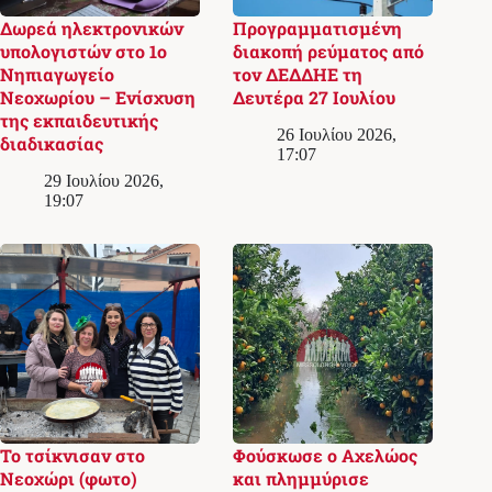
Δωρεά ηλεκτρονικών
Προγραμματισμένη
υπολογιστών στο 1ο
διακοπή ρεύματος από
Νηπιαγωγείο
τον ΔΕΔΔΗΕ τη
Νεοχωρίου – Ενίσχυση
Δευτέρα 27 Ιουλίου
της εκπαιδευτικής
26 Ιουλίου 2026,
διαδικασίας
17:07
29 Ιουλίου 2026,
19:07
Το τσίκνισαν στο
Φούσκωσε ο Αχελώος
Νεοχώρι (φωτο)
και πλημμύρισε