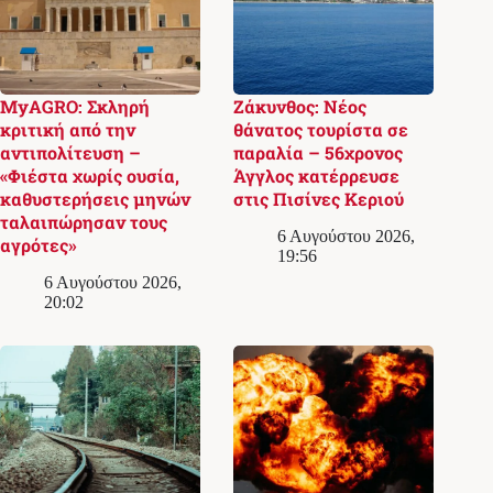
MyAGRO: Σκληρή
Ζάκυνθος: Νέος
κριτική από την
θάνατος τουρίστα σε
αντιπολίτευση –
παραλία – 56χρονος
«Φιέστα χωρίς ουσία,
Άγγλος κατέρρευσε
καθυστερήσεις μηνών
στις Πισίνες Κεριού
ταλαιπώρησαν τους
6 Αυγούστου 2026,
αγρότες»
19:56
6 Αυγούστου 2026,
20:02