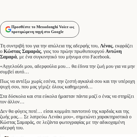
Προσθέστε το Messolonghi Voice ως
προτιμώμενη πηγή στο Google
Τη συντριβή του για την απώλεια της αδερφής του,
Λένας
, εκφράζει
ο
Κώστας Σαμαράς
, γιος του πρώην πρωθυπουργού
Αντώνη
Σαμαρά
, με ένα συγκινητικό του μήνυμα στο Facebook.
«Αγγελούδι μου, αδερφούλα μου… θα έδινα την ζωή μου για να μην
συμβεί αυτό…
Πως να αντέξω χωρίς εσένα, την ζεστή αγκαλιά σου και την υπέροχη
ψυχή σου, που μας γέμιζε όλους καθημερινά…
Στα δύσκολα και στα εύκολα ήμασταν πάντα μαζί ο ένας να στηρίζει
τον άλλον…
Δεν θα φύγεις ποτέ… είσαι κομμάτι παντοτινό της καρδιάς και της
ζωής μας… Σε λατρεύω Λενάκι μου», σημειώνει χαρακτηριστικά ο
Κώστας Σαμαράς, σε λεζάντα φωτογραφίας με την αδικοχαμένη
αδερφή του.