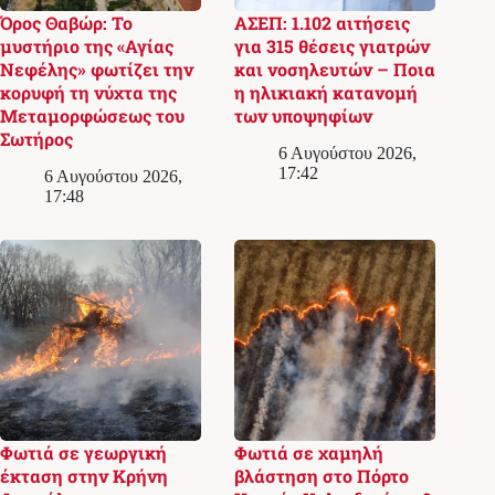
Όρος Θαβώρ: Το
ΑΣΕΠ: 1.102 αιτήσεις
μυστήριο της «Αγίας
για 315 θέσεις γιατρών
Νεφέλης» φωτίζει την
και νοσηλευτών – Ποια
κορυφή τη νύχτα της
η ηλικιακή κατανομή
Μεταμορφώσεως του
των υποψηφίων
Σωτήρος
6 Αυγούστου 2026,
17:42
6 Αυγούστου 2026,
17:48
Φωτιά σε γεωργική
Φωτιά σε χαμηλή
έκταση στην Κρήνη
βλάστηση στο Πόρτο