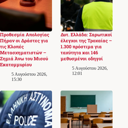
Προθεσμία Απολογίας
Δυτ. Ελλάδα: Σαρωτικοί
Πήραν οι Δράστες για
έλεγχοι της Τροχαίας –
τις Κλοπές
1.300 πρόστιμα για
Μετασχηματιστών –
ταχύτητα και 146
Ζημιά Άνω του Μισού
μεθυσμένοι οδηγοί
Εκατομμυρίου
5 Αυγούστου 2026,
12:01
5 Αυγούστου 2026,
15:30