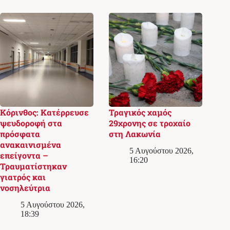
Κόρινθος: Κατέρρευσε
Τραγικός χαμός
ψευδοροφή στα
29χρονης σε τροχαίο
πρόσφατα
στη Λακωνία
ανακαινισμένα
5 Αυγούστου 2026,
επείγοντα –
16:20
Τραυματίστηκαν
γιατρός και
νοσηλεύτρια
5 Αυγούστου 2026,
18:39