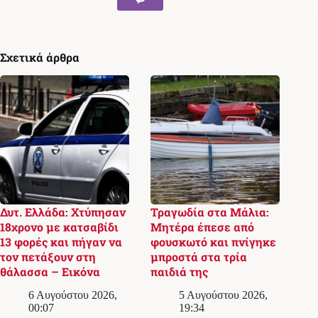
Σχετικά άρθρα
Δυτ. Ελλάδα: Χτύπησαν
Τραγωδία στα Μάλια:
18χρονο με κατσαβίδι
Μητέρα έπεσε από
13 φορές και πήγαν να
φουσκωτό και πνίγηκε
τον πετάξουν στη
μπροστά στα τρία
θάλασσα – Εικόνα
παιδιά της
6 Αυγούστου 2026,
5 Αυγούστου 2026,
00:07
19:34