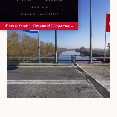
🎷 Sax & Vocals — Παρασκευή 7 Αυγούστου →