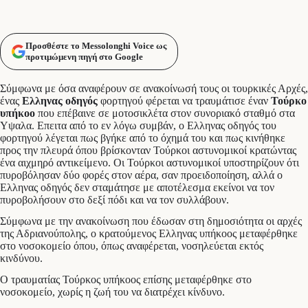
Προσθέστε το Messolonghi Voice ως
προτιμώμενη πηγή στο Google
Σύμφωνα με όσα αναφέρουν σε ανακοίνωσή τους οι τουρκικές Αρχές,
ένας
Ελληνας οδηγός
φορτηγού φέρεται να τραυμάτισε έναν
Τούρκο
υπήκοο
που επέβαινε σε μοτοσικλέτα στον συνοριακό σταθμό στα
Υψαλα. Επειτα από το εν λόγω συμβάν, ο Ελληνας οδηγός του
φορτηγού λέγεται πως βγήκε από το όχημά του και πως κινήθηκε
προς την πλευρά όπου βρίσκονταν Τούρκοι αστυνομικοί κρατώντας
ένα αιχμηρό αντικείμενο. Οι Τούρκοι αστυνομικοί υποστηρίζουν ότι
πυροβόλησαν δύο φορές στον αέρα, σαν προειδοποίηση, αλλά ο
Ελληνας οδηγός δεν σταμάτησε με αποτέλεσμα εκείνοι να τον
πυροβολήσουν στο δεξί πόδι και να τον συλλάβουν.
Σύμφωνα με την ανακοίνωση που έδωσαν στη δημοσιότητα οι αρχές
της Αδριανούπολης, ο κρατούμενος Ελληνας υπήκοος μεταφέρθηκε
στο νοσοκομείο όπου, όπως αναφέρεται, νοσηλεύεται εκτός
κινδύνου.
Ο τραυματίας Τούρκος υπήκοος επίσης μεταφέρθηκε στο
νοσοκομείο, χωρίς η ζωή του να διατρέχει κίνδυνο.