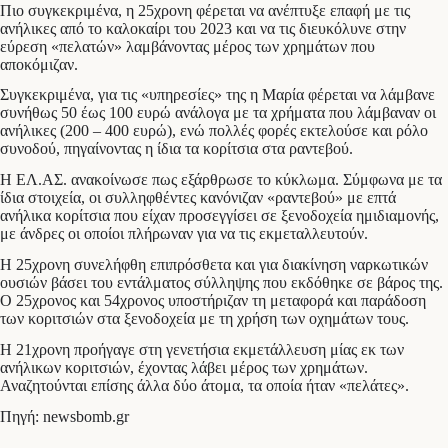
Πιο συγκεκριμένα, η 25χρονη φέρεται να ανέπτυξε επαφή με τις
ανήλικες από το καλοκαίρι του 2023 και να τις διευκόλυνε στην
εύρεση «πελατών» λαμβάνοντας μέρος των χρημάτων που
αποκόμιζαν.
Συγκεκριμένα, για τις «υπηρεσίες» της η Μαρία φέρεται να λάμβανε
συνήθως 50 έως 100 ευρώ ανάλογα με τα χρήματα που λάμβαναν οι
ανήλικες (200 – 400 ευρώ), ενώ πολλές φορές εκτελούσε και ρόλο
συνοδού, πηγαίνοντας η ίδια τα κορίτσια στα ραντεβού.
Η ΕΛ.ΑΣ. ανακοίνωσε πως εξάρθρωσε το κύκλωμα. Σύμφωνα με τα
ίδια στοιχεία, οι συλληφθέντες κανόνιζαν «ραντεβού» με επτά
ανήλικα κορίτσια που είχαν προσεγγίσει σε ξενοδοχεία ημιδιαμονής,
με άνδρες οι οποίοι πλήρωναν για να τις εκμεταλλευτούν.
Η 25χρονη συνελήφθη επιπρόσθετα και για διακίνηση ναρκωτικών
ουσιών βάσει του εντάλματος σύλληψης που εκδόθηκε σε βάρος της.
Ο 25χρονος και 54χρονος υποστήριζαν τη μεταφορά και παράδοση
των κοριτσιών στα ξενοδοχεία με τη χρήση των οχημάτων τους.
Η 21χρονη προήγαγε στη γενετήσια εκμετάλλευση μίας εκ των
ανήλικων κοριτσιών, έχοντας λάβει μέρος των χρημάτων.
Αναζητούνται επίσης άλλα δύο άτομα, τα οποία ήταν «πελάτες».
Πηγή: newsbomb.gr