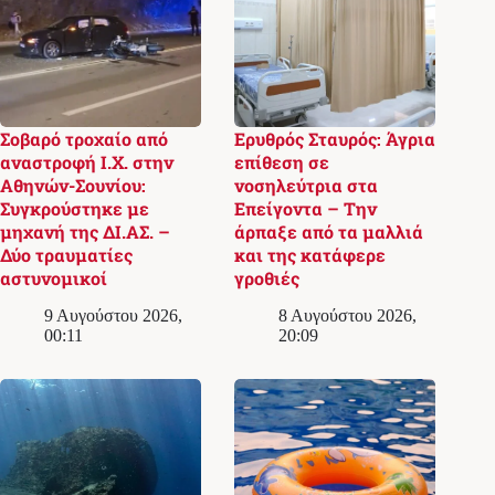
Σοβαρό τροχαίο από
Ερυθρός Σταυρός: Άγρια
αναστροφή Ι.Χ. στην
επίθεση σε
Αθηνών-Σουνίου:
νοσηλεύτρια στα
Συγκρούστηκε με
Επείγοντα – Την
μηχανή της ΔΙ.ΑΣ. –
άρπαξε από τα μαλλιά
Δύο τραυματίες
και της κατάφερε
αστυνομικοί
γροθιές
9 Αυγούστου 2026,
8 Αυγούστου 2026,
00:11
20:09