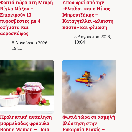
Φωτιά τώρα στη Μικρή
Αποχωρεί από την
Βίγλα Νάξου –
«Ελπίδα» και ο Νίκος
Επιχειρούν 10
Μπρουτζάκης –
πυροσβέστες με 4
Καταγγέλλει «κλειστή
οχήματα και
κάστα» και φίμωση
αεροσκάφος
8 Αυγούστου 2026,
19:04
8 Αυγούστου 2026,
19:13
Προληπτική ανάκληση
Φωτιά τώρα σε χαμηλή
μαρμελάδας φράουλα
βλάστηση στην
Bonne Maman – Ποια
Ευκαρπία Κιλκίς –