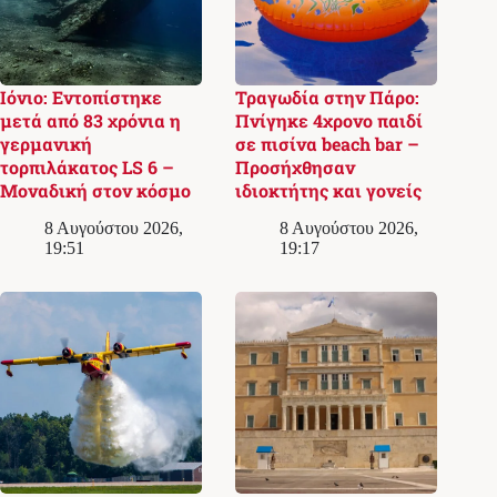
Ιόνιο: Εντοπίστηκε
Τραγωδία στην Πάρο:
μετά από 83 χρόνια η
Πνίγηκε 4χρονο παιδί
γερμανική
σε πισίνα beach bar –
τορπιλάκατος LS 6 –
Προσήχθησαν
Μοναδική στον κόσμο
ιδιοκτήτης και γονείς
8 Αυγούστου 2026,
8 Αυγούστου 2026,
19:51
19:17