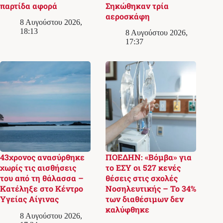
παρτίδα αφορά
Σηκώθηκαν τρία
αεροσκάφη
8 Αυγούστου 2026,
18:13
8 Αυγούστου 2026,
17:37
43χρονος ανασύρθηκε
ΠΟΕΔΗΝ: «Βόμβα» για
χωρίς τις αισθήσεις
το ΕΣΥ οι 527 κενές
του από τη θάλασσα –
θέσεις στις σχολές
Κατέληξε στο Κέντρο
Νοσηλευτικής – Το 34%
Υγείας Αίγινας
των διαθέσιμων δεν
καλύφθηκε
8 Αυγούστου 2026,