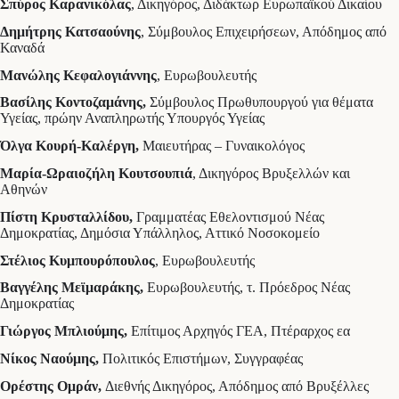
Σπύρος Καρανικόλας
, Δικηγόρος, Διδάκτωρ Ευρωπαϊκού Δικαίου
Δημήτρης Κατσαούνης
, Σύμβουλος Επιχειρήσεων, Απόδημος από
Καναδά
Μανώλης Κεφαλογιάννης
, Ευρωβουλευτής
Βασίλης Κοντοζαμάνης,
Σύμβουλος Πρωθυπουργού για θέματα
Υγείας, πρώην Αναπληρωτής Υπουργός Υγείας
Όλγα Κουρή-Καλέργη,
Μαιευτήρας – Γυναικολόγος
Μαρία-Ωραιοζήλη Κουτσουπιά
, Δικηγόρος Βρυξελλών και
Αθηνών
Πίστη Κρυσταλλίδου,
Γραμματέας Εθελοντισμού Νέας
Δημοκρατίας, Δημόσια Υπάλληλος, Αττικό Νοσοκομείο
Στέλιος Κυμπουρόπουλος
, Ευρωβουλευτής
Βαγγέλης Μεϊμαράκης,
Ευρωβουλευτής, τ. Πρόεδρος Νέας
Δημοκρατίας
Γιώργος Μπλιούμης,
Επίτιμος Αρχηγός ΓΕΑ, Πτέραρχος εα
Νίκος Ναούμης,
Πολιτικός Επιστήμων, Συγγραφέας
Ορέστης Ομράν,
Διεθνής Δικηγόρος, Απόδημος από Βρυξέλλες