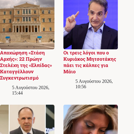
Αποχώρηση «Στάση
Οι τρεις λόγοι που ο
Αρχής»: 22 Πρώην
Κυριάκος Μητσοτάκης
Στελέχη της «Ελπίδας»
πάει τις κάλπες για
Καταγγέλλουν
Μάιο
Συγκεντρωτισμό
5 Αυγούστου 2026,
10:56
5 Αυγούστου 2026,
15:44