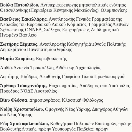
Βούλα Πατουλίδου,
Αντιπεριφερειάρχης μητροπολιτικής ενότητας
Θεσσαλονίκης (Περιφέρεια Κεντρικής Μακεδονίας), Ολυμπιονίκης
Βασίλειος Σακελλάρης
, Αναπληρωτής Γενικός Γραμματέας της
Νεολαίας του Ευρωπαϊκού Λαϊκού Κόμματος, Γραμματέας Διεθνών
Σχέσεων της ΟΝΝΕΔ, Στέλεχος Επιχειρήσεων, Απόδημος από
Ηνωμένο Βασίλειο
Σωτήρης Σέρμπος,
Αναπληρωτής Καθηγητής Διεθνούς Πολιτικής
Δημοκρίτειου Πανεπιστημίου Θράκης
Μαρία Σπυράκη
, Ευρωβουλευτής
Λυδία-Αντωνία Τρακατέλλη, Διδάκτωρ Αρχαιολογίας
Δημήτρης Τσιόδρας, Διευθυντής Γραφείου Τύπου Πρωθυπουργού
Άρθουρ Τσουχαντάρης,
Επιχειρηματίας, Απόδημος από Αυστραλία,
Πρόεδρος ΝΟΔΕ Αυστραλίας
Βίκυ Φλέσσα,
Δημοσιογράφος, Κλασσική Φιλόλογος
Νιόβη Χριστοπούλου,
Ομογενής Νέας Υόρκης, Δικηγόρος Αθηνών
και Νέας Υόρκης
Εύη Χριστοφιλοπούλου,
Καθηγήτρια Πολιτικών Επιστημών, πρώην
Βουλευτής Αττικής, πρώην Υφυπουργός Παιδείας, πρώην