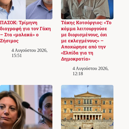
ΠΑΣΟΚ: Τρίμηνη
Τάκης Κοτσόργιος: «Το
διαγραφή για τον Γάκη
κόμμα λειτουργούσε
– Στα «μαλακά» ο
με διορισμένους, όχι
Ζήσιμος
με εκλεγμένους» –
Αποχώρησε από την
4 Αυγούστου 2026,
«Ελπίδα για τη
15:51
Δημοκρατία»
4 Αυγούστου 2026,
12:18