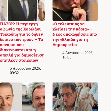
ΠΑΣΟΚ: Η περίεργη
«Ο τελευταίος να
αφωνία της Χαριλάου
κλείσει την πόρτα» –
Τρικούπη για το δήθεν
Νέες αποχωρήσεις από
δείπνο των τριών – Τα
την «Ελπίδα για τη
σενάρια που
Δημοκρατία»
διακινούνται και η
4 Αυγούστου 2026,
απειλή για δημοσίευση
16:03
επιπλέον στοιχείων
5 Αυγούστου 2026,
09:32