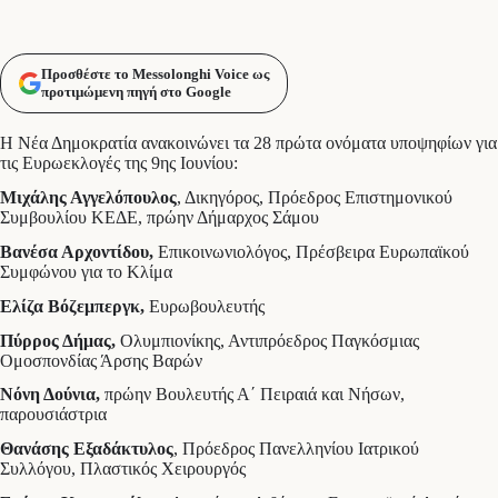
Προσθέστε το Messolonghi Voice ως
προτιμώμενη πηγή στο Google
Η Νέα Δημοκρατία ανακοινώνει τα 28 πρώτα ονόματα υποψηφίων για
τις Ευρωεκλογές της 9ης Ιουνίου:
Μιχάλης Αγγελόπουλος
, Δικηγόρος, Πρόεδρος Επιστημονικού
Συμβουλίου ΚΕΔΕ, πρώην Δήμαρχος Σάμου
Βανέσα Αρχοντίδου,
Επικοινωνιολόγος, Πρέσβειρα Ευρωπαϊκού
Συμφώνου για το Κλίμα
Ελίζα Βόζεμπεργκ,
Ευρωβουλευτής
Πύρρος Δήμας,
Ολυμπιονίκης, Αντιπρόεδρος Παγκόσμιας
Ομοσπονδίας Άρσης Βαρών
Νόνη Δούνια,
πρώην Βουλευτής Α΄ Πειραιά και Νήσων,
παρουσιάστρια
Θανάσης Εξαδάκτυλος
, Πρόεδρος Πανελληνίου Ιατρικού
Συλλόγου, Πλαστικός Χειρουργός