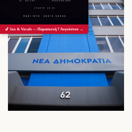
🎷 Sax & Vocals — Παρασκευή 7 Αυγούστου →