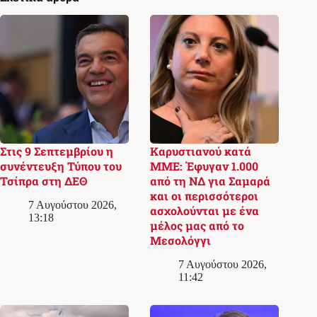
Στις 9 Σεπτεμβρίου η
Καρυστιανού κατά
συνέντευξη Τύπου του
ΜΜΕ: Έφυγαν 1.000
Τσίπρα στη ΔΕΘ
από τη ΝΔ για Σαμαρά
και οι περισσότεροι
7 Αυγούστου 2026,
ασχολούνται με ένα
13:18
μέλος μας από το
Μεσολόγγι
7 Αυγούστου 2026,
11:42