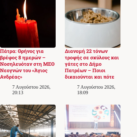
Πάτρα: Θρήνος για
Διανομή 22 τόνων
βρέφος 8 ημερών –
τροφής σε σκύλους και
Νοσηλευόταν στη ΜΕΘ
γάτες στο Δήμο
Νεογνών του «Άγιος
Πατρέων – Ποιοι
Ανδρέας»
δικαιούνται και πότε
7 Αυγούστου 2026,
7 Αυγούστου 2026,
20:13
18:09