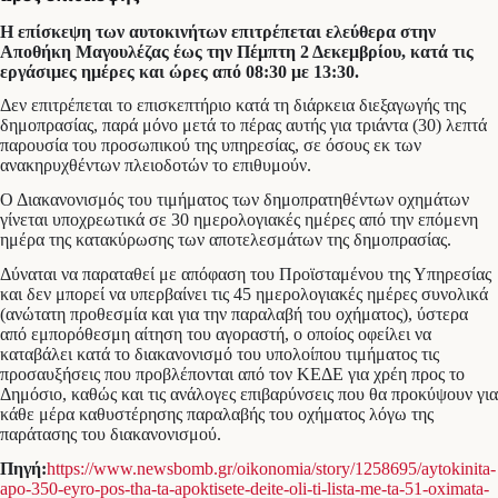
Η επίσκεψη των αυτοκινήτων επιτρέπεται ελεύθερα στην
Αποθήκη Μαγουλέζας έως την Πέμπτη 2 Δεκεμβρίου, κατά τις
εργάσιμες ημέρες και ώρες από 08:30 με 13:30.
Δεν επιτρέπεται το επισκεπτήριο κατά τη διάρκεια διεξαγωγής της
δημοπρασίας, παρά μόνο μετά το πέρας αυτής για τριάντα (30) λεπτά
παρουσία του προσωπικού της υπηρεσίας, σε όσους εκ των
ανακηρυχθέντων πλειοδοτών το επιθυμούν.
Ο Διακανονισμός του τιμήματος των δημοπρατηθέντων οχημάτων
γίνεται υποχρεωτικά σε 30 ημερολογιακές ημέρες από την επόμενη
ημέρα της κατακύρωσης των αποτελεσμάτων της δημοπρασίας.
Δύναται να παραταθεί με απόφαση του Προϊσταμένου της Υπηρεσίας
και δεν μπορεί να υπερβαίνει τις 45 ημερολογιακές ημέρες συνολικά
(ανώτατη προθεσμία και για την παραλαβή του οχήματος), ύστερα
από εμπορόθεσμη αίτηση του αγοραστή, ο οποίος οφείλει να
καταβάλει κατά το διακανονισμό του υπολοίπου τιμήματος τις
προσαυξήσεις που προβλέπονται από τον ΚΕΔΕ για χρέη προς το
Δημόσιο, καθώς και τις ανάλογες επιβαρύνσεις που θα προκύψουν για
κάθε μέρα καθυστέρησης παραλαβής του οχήματος λόγω της
παράτασης του διακανονισμού.
Πηγή:
https://www.newsbomb.gr/oikonomia/story/1258695/aytokinita-
apo-350-eyro-pos-tha-ta-apoktisete-deite-oli-ti-lista-me-ta-51-oximata-