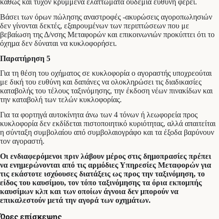
καθώς και τυχόν κρυμμένα ελαττώματα ουδεμία ευθύνη φέρει.
Βάσει των όρων πώλησης αναστροφές -ακυρώσεις αγοροπωλησιών
δεν γίνονται δεκτές, εξαιρουµένων των περιπτώσεων που με
βεβαίωση της Δ/νσης Μεταφορών και επικοινωνιών προκύπτει ότι το
όχηµα δεν δύναται να κυκλοφορήσει.
Παρατήρηση 5
Για τη θέση του οχήματος σε κυκλοφορία ο αγοραστής υποχρεούται
με δική του ευθύνη και δαπάνες να ολοκληρώσει τις διαδικασίες
καταβολής του τέλους ταξινόμησης, την έκδοση νέων πινακίδων και
την καταβολή των τελών κυκλοφορίας.
Για τα φορτηγά αυτοκίνητα άνω των 4 τόνων ή λεωφορεία προς
κυκλοφορία δεν εκδίδεται πιστοποιητικό κυριότητας, αλλά απαιτείται
η σύνταξη συμβολαίου από συµβολαιογράφο και τα έξοδα βαρύνουν
τον αγοραστή.
Οι ενδιαφερόμενοι πριν λάβουν μέρος στις δημοπρασίες πρέπει
να ενημερώνονται από τις αρμόδιες Υπηρεσίες Μεταφορών για
τις εκάστοτε ισχύουσες διατάξεις ως προς την ταξινόμηση, το
είδος του καυσίμου, τον τόπο ταξινόμησης τα όρια εκπομπής
καυσίμων κλπ και των οποίων άγνοια δεν μπορούν να
επικαλεστούν μετά την αγορά των οχημάτων.
Ώρες επίσκεψης