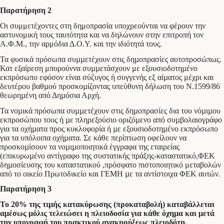
Παρατήρηση 2
Οι συμμετέχοντες στη δημοπρασία υποχρεούνται να φέρουν την
αστυνομική τους ταυτότητα και να δηλώνουν στην επιτροπή τον
Α.Φ.Μ., την αρμόδια Δ.Ο.Υ. και την ιδιότητά τους.
Τα φυσικά πρόσωπα συµµετέχουν στις δηµοπρασίες αυτοπροσώπως.
Κατ εξαίρεση μπορούννα συµµετάσχουν με εξουσιοδοτηµένο
εκπρόσωπο εφόσον είναι σύζυγος ή συγγενής εξ αίµατος μέχρι και
δευτέρου βαθµού προσκοµίζοντας υπεύθυνη δήλωση του Ν.1599/86
θεωρηµένη από Δηµόσια Αρχή.
Τα νοµικά πρόσωπα συµµετέχουν στις δηµοπρασίες δια του νόµιµου
εκπροσώπου τους ή µε πληρεξούσιο οριζόµενο από συµβολαιογράφο
για τα οχήµατα προς κυκλοφορία ή µε εξουσιοδοτηµένο εκπρόσωπο
για τα υπόλοιπα οχήµατα. Σε κάθε περίπτωση οφείλουν να
προσκοµίσουν τα νοµιµοποιητικά έγγραφα της εταιρείας
(επικυρωµένο αντίγραφο της συστατικής πράξης-καταστατικό,ΦΕΚ
δηµοσίευσης του καταστατικού ,πρόσφατο πιστοποιητικό μεταβολών
από το οικείο Πρωτοδικείο και ΓΕΜΗ µε τα αντίστοιχα ΦΕΚ αυτών.
Παρατήρηση 3
Το 20% της τιμής κατακύρωσης (προκαταβολή) καταβάλλεται
αμέσως μόλις τελειώσει η πλειοδοσία για κάθε όχημα και μετά
την υπογραφή του πρακτικού ανακηρύξεως πλειοδότη.