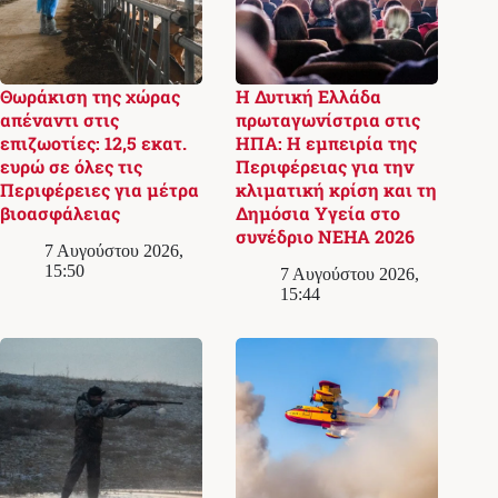
Θωράκιση της χώρας
Η Δυτική Ελλάδα
απέναντι στις
πρωταγωνίστρια στις
επιζωοτίες: 12,5 εκατ.
ΗΠΑ: Η εμπειρία της
ευρώ σε όλες τις
Περιφέρειας για την
Περιφέρειες για μέτρα
κλιματική κρίση και τη
βιοασφάλειας
Δημόσια Υγεία στο
συνέδριο NEHA 2026
7 Αυγούστου 2026,
15:50
7 Αυγούστου 2026,
15:44