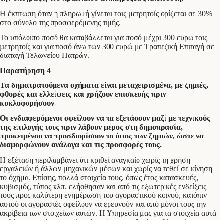
Η έκπτωση όταν η πληρωμή γίνεται τοις μετρητοίς ορίζεται σε 30%
στο σύνολο της προσφερόμενης τιμής.
Το υπόλοιπο ποσό θα καταβάλλεται για ποσό μέχρι 300 ευρω τοις
µετρητοίς και για ποσό άνω των 300 ευρώ με Τραπεζική Επιταγή σε
διαταγή Τελωνείου Πατρών.
Παρατήρηση 4
Τα δημοπρατούμενα οχήματα είναι μεταχειρισμένα, με ζημιές,
φθορές και ελλείψεις και χρήζουν επισκευής πριν
κυκλοφορήσουν.
Οι ενδιαφερόμενοι οφείλουν να τα εξετάσουν μαζί με τεχνικούς
της επιλογής τους πριν λάβουν μέρος στη δημοπρασία,
προκειμένου να προσδιορίσουν το ύψος των ζημιών, ώστε να
διαμορφώνουν ανάλογα και τις προσφορές τους.
Η εξέταση περιλαμβάνει ότι κριθεί αναγκαίο χωρίς τη χρήση
εργαλειών ή άλλων μηχανικών μέσων και χωρίς να τεθεί σε κίνηση
το όχημα. Επίσης, πολλά στοιχεία τους, όπως έτος κατασκευής,
κυβισμός, τύπος κλπ. ελήφθησαν και από τις εξωτερικές ενδείξεις
τους προς καλύτερη ενημέρωση του αγοραστικού κοινού, κατόπιν
αυτού οι αγοραστές οφείλουν να ερευνούν και από μόνοι τους την
ακρίβεια των στοιχείων αυτών. Η Υπηρεσία μας για τα στοιχεία αυτά