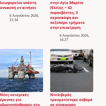
λεωφορείου υπέστη
στην Αγία Μαρίνα
ανακοπή εν κινήσει
Ηλείας – 42
πυροσβέστες, 3
6 Αυγούστου 2026,
αεροσκάφη και
21:34
πεζοπόρα τμήματα
στην επιχείρηση
6 Αυγούστου 2026,
16:27
Νέες σεισμικές
Ντελιβεράς
έρευνες για
τραυματίστηκε σοβαρά
υδρογονάνθρακες στο
σε σύγκρουση