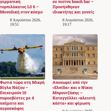
γερμανική
σε πισίνα beach bar –
τορπιλάκατος LS 6 –
Προσήχθησαν
Μοναδική στον κόσμο
ιδιοκτήτης και γονείς
8 Αυγούστου 2026,
8 Αυγούστου 2026,
19:51
19:17
Φωτιά τώρα στη Μικρή
Αποχωρεί από την
Βίγλα Νάξου –
«Ελπίδα» και ο Νίκος
Επιχειρούν 10
Μπρουτζάκης –
πυροσβέστες με 4
Καταγγέλλει «κλειστή
οχήματα και
κάστα» και φίμωση
αεροσκάφος