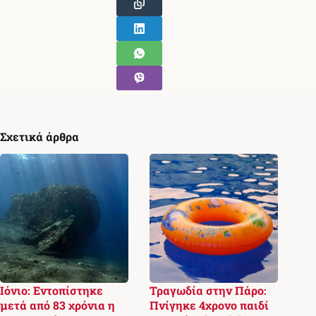
Σχετικά άρθρα
Ιόνιο: Εντοπίστηκε
Τραγωδία στην Πάρο:
μετά από 83 χρόνια η
Πνίγηκε 4χρονο παιδί