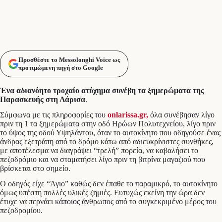
Προσθέστε το Messolonghi Voice ως
προτιμώμενη πηγή στο Google
Ένα αδιανόητο τροχαίο ατύχημα συνέβη τα ξημερώματα της
Παρασκευής στη Λάρισα
.
Σύμφωνα με τις πληροφορίες του
onlarissa.gr,
όλα συνέβησαν λίγο
πριν τη 1 τα ξημερώματα στην οδό Ηρώων Πολυτεχνείου, λίγο πριν
το ύψος της οδού Υψηλάντου, όταν το αυτοκίνητο που οδηγούσε ένας
άνδρας εξετράπη από το δρόμο κάτω από αδιευκρίνιστες συνθήκες,
με αποτέλεσμα να διαγράψει “τρελή” πορεία, να καβαλήσει το
πεζοδρόμιο και να σταματήσει λίγο πριν τη βιτρίνα μαγαζιού που
βρίσκεται στο σημείο.
Ο οδηγός είχε “Άγιο” καθώς δεν έπαθε το παραμικρό, το αυτοκίνητο
όμως υπέστη πολλές υλικές ζημιές. Ευτυχώς εκείνη την ώρα δεν
έτυχε να περνάει κάποιος άνθρωπος από το συγκεκριμένο μέρος του
πεζοδρομίου.