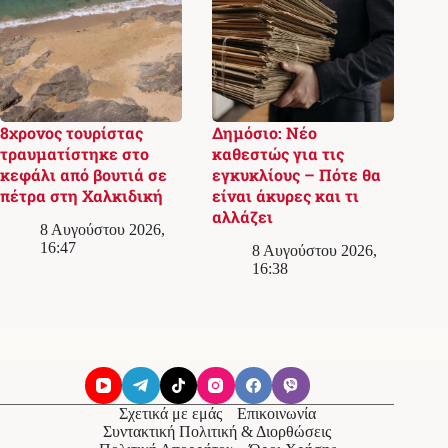
8χρονος τουρίστας
Δημόσιο: Νέο
τραυματίστηκε στο
καθεστώς για τις
κεφάλι από βουτιά σε
εγκυκλίους – Πότε θα
πέτρα στη Χαλκιδική
είναι άκυρες και τι
αλλάζει
8 Αυγούστου 2026,
16:47
8 Αυγούστου 2026,
16:38
Σχετικά με εμάς
Επικοινωνία
Συντακτική Πολιτική & Διορθώσεις