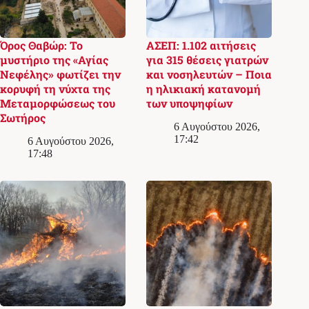
Όρος Θαβώρ: Το
ΑΣΕΠ: 1.102 αιτήσεις
μυστήριο της «Αγίας
για 315 θέσεις γιατρών
Νεφέλης» φωτίζει την
και νοσηλευτών – Ποια
κορυφή τη νύχτα της
η ηλικιακή κατανομή
Μεταμορφώσεως του
των υποψηφίων
Σωτήρος
6 Αυγούστου 2026,
17:42
6 Αυγούστου 2026,
17:48