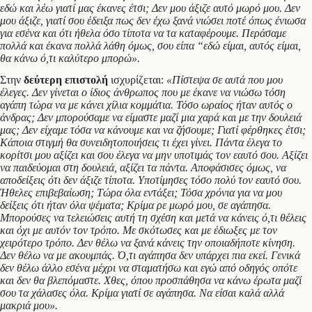
εδώ και λέω γιατί μας έκανες έτσι; Δεν μου άξιζε αυτό μωρό μου. Δεν
μου άξιζε, γιατί σου έδειξα πως δεν έχω ξανά νιώσει ποτέ όπως ένιωσα
για εσένα και ότι ήθελα όσο τίποτα να τα καταφέρουμε. Περάσαμε
πολλά και έκανα πολλά λάθη όμως, σου είπα “εδώ είμαι, αυτός είμαι,
θα κάνω ό,τι καλύτερο μπορώ».
Στην
δεύτερη επιστολή
ισχυρίζεται:
«Πίστεψα σε αυτά που μου
έλεγες. Δεν γίνεται ο ίδιος άνθρωπος που με έκανε να νιώσω τόση
αγάπη τώρα να με κάνει χίλια κομμάτια. Τόσο ωραίος ήταν αυτός ο
άνδρας; Δεν μπορούσαμε να είμαστε μαζί μια χαρά και με την δουλειά
μας; Δεν είχαμε τόσα να κάνουμε και να ζήσουμε; Γιατί φέρθηκες έτσι;
Κάποια στιγμή θα συνειδητοποιήσεις τι έχει γίνει. Πάντα έλεγα το
κορίτσι μου αξίζει και σου έλεγα να μην υποτιμάς τον εαυτό σου. Αξίζει
να παιδεύομαι στη δουλειά, αξίζει τα πάντα. Αποφάσισες όμως, να
αποδείξεις ότι δεν άξιζε τίποτα. Υποτίμησες τόσο πολύ τον εαυτό σου.
Ήθελες επιβεβαίωση; Τώρα όλα εντάξει; Τόσα χρόνια για να μου
δείξεις ότι ήταν όλα ψέματα; Κρίμα ρε μωρό μου, σε αγάπησα.
Μπορούσες να τελειώσεις αυτή τη σχέση και μετά να κάνεις ό,τι θέλεις
και όχι με αυτόν τον τρόπο. Με σκότωσες και με έδιωξες με τον
χειρότερο τρόπο. Δεν θέλω να ξανά κάνεις την οποιαδήποτε κίνηση.
Δεν θέλω να με ακουμπάς. Ό,τι αγάπησα δεν υπάρχει πια εκεί. Γενικά
δεν θέλω άλλο εσένα μέχρι να σταματήσω και εγώ από οδηγός οπότε
και δεν θα βλεπόμαστε. Χθες, όπου προσπάθησα να κάνω έρωτα μαζί
σου τα χάλασες όλα. Κρίμα γιατί σε αγάπησα. Να είσαι καλά αλλά
μακριά μου».