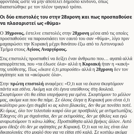
φροντίδας ώστε να μην αποτελεί δημόσιο κίνδυνο, όπως
διαπιστώθηκε με τον πλέον τραγικό τρόπο.
Οι δύο επιστολές του στην 28χρονη και πως προσπαθούσε
να πλασαριστεί ως «θύμα»
Ο
39χρονος,
έστελνε επιστολές στην
28χρονη
μέσα από τις οποίες
προσπαθούσε να παρουσιάσει τον εαυτό του σαν «θύμα», λίγο πριν
μαχαιρώσει την Κυριακή μέχρι θανάτου έξω από το Αστυνομικό
Τμήμα στους
Αγίους Αναργύρους.
Στις επιστολές προσπαθεί να δείξει έναν άνθρωπο που… αγαπά αλλά
απορρίπτεται, που «τα έδωσε όλα» αλλά η
Κυριακή
ήταν η «κακή»
της υπόθεσης. Πως
«έκανε ό,τι μπορούσε»
αλλά η
28χρονη
δεν τον
αγάπησε και τα «ακύρωσε όλα».
Στην
πρώτη επιστολή
αναφέρει: «
Ό,τι και να έκανα σκεφτόμουν
πάντα και εσένα. Ακόμη και ότι έγινα υπεύθυνος στη δουλειά.
Σκεφτόμουν ότι θα είσαι υπερήφανη για εμένα. Σκεφτόμουν το μέλλον
μας, ακόμα και που θα πάμε. Σε όλους έλεγα η Κυριακή μου είναι ό,τι
καλύτερο μου έχει συμβεί κι ας κάνει βλακείες, δεν θα με πονέσει ποτέ.
Κι όμως, όλο τον τελευταίο καιρό όλο με προσβολές με αντιμετωπίζεις.
Έδειχνες ότι με σιχαίνεσαι, δεν με εκτιμούσες, δεν με ήθελες και εγώ
αναρωτιόμουν τι κάνω λάθος. Προσπάθησα αλλά βρήκες άλλον. Αυτό
μου έδειξε ότι δεν με αγάπησες ρε Κυριακή. Ό,τι και να λες είναι όλα
δικαιολογίες στο μυαλό σου για να είσαι εσύ καλά. Σε κοιτάω ακόμα