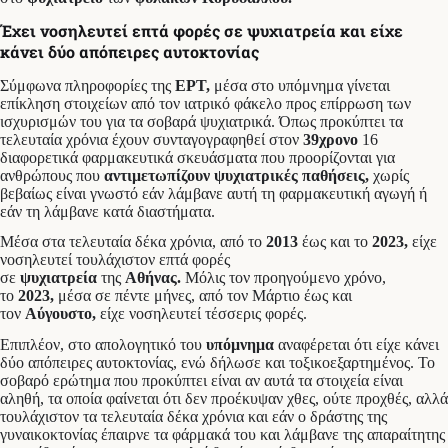
Έχει νοσηλευτεί επτά φορές σε ψυχιατρεία και είχε
κάνει δύο απόπειρες αυτοκτονίας
Σύμφωνα πληροφορίες της
ΕΡΤ,
μέσα στο υπόμνημα γίνεται
επίκληση στοιχείων από τον ιατρικό φάκελο προς επίρρωση των
ισχυρισμών του για τα σοβαρά ψυχιατρικά. Όπως προκύπτει τα
τελευταία χρόνια έχουν συνταγογραφηθεί στον
39χρονο
16
διαφορετικά φαρμακευτικά σκευάσματα που προορίζονται για
ανθρώπους που
αντιμετωπίζουν ψυχιατρικές παθήσεις,
χωρίς
βεβαίως είναι γνωστό εάν λάμβανε αυτή τη φαρμακευτική αγωγή ή
εάν τη λάμβανε κατά διαστήματα.
Μέσα στα τελευταία δέκα χρόνια, από το
2013
έως και το
2023,
είχε
νοσηλευτεί τουλάχιστον επτά φορές
σε
ψυχιατρεία
της
Αθήνας.
Μόλις τον προηγούμενο χρόνο,
το
2023,
μέσα σε πέντε μήνες, από τον Μάρτιο έως και
τον
Αύγουστο,
είχε νοσηλευτεί τέσσερις φορές.
Επιπλέον, στο απολογητικό του
υπόμνημα
αναφέρεται ότι είχε κάνει
δύο απόπειρες αυτοκτονίας, ενώ δήλωσε και τοξικοεξαρτημένος. Το
σοβαρό ερώτημα που προκύπτει είναι αν αυτά τα στοιχεία είναι
αληθή, τα οποία φαίνεται ότι δεν προέκυψαν χθες, ούτε προχθές, αλλά
τουλάχιστον τα τελευταία δέκα χρόνια και εάν ο δράστης της
γυναικοκτονίας έπαιρνε τα φάρμακά του και λάμβανε της απαραίτητης