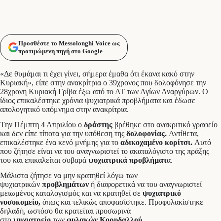
Προσθέστε το Messolonghi Voice ως
προτιμώμενη πηγή στο Google
«Δε θυμάμαι τι έχει γίνει, σήμερα έμαθα ότι έκανα κακό στην
Κυριακή», είπε στην ανακρίτρια ο 39χρονος που δολοφόνησε την
28χρονη Κυριακή Γρίβα έξω από το ΑΤ των Αγίων Αναργύρων. Ο
ίδιος επικαλέστηκε χρόνια ψυχιατρικά προβλήματα και έδωσε
απολογητικό υπόμνημα στην ανακρίτρια.
Tην Πέμπτη 4 Απριλίου ο
δράστης
βρέθηκε στο ανακριτικό γραφείο
και δεν είπε τίποτα για την υπόθεση της
δολοφονίας.
Αντίθετα,
επικαλέστηκε ένα κενό μνήμης για το
αδικοχαμένο κορίτσι.
Αυτό
που ζήτησε είναι να του αναγνωριστεί το ακαταλόγιστο της πράξης
του και επικαλείται σοβαρά
ψυχιατρικά προβλήματ
α.
Μάλιστα ζήτησε να μην κρατηθεί λόγω των
ψυχιατρικών
προβλημάτων
ή διαφορετικά να του αναγνωριστεί
μειωμένος καταλογισμός και να κρατηθεί σε
ψυχιατρικό
νοσοκομείο,
όπως και τελικώς αποφασίστηκε. Προφυλακίστηκε
δηλαδή, ωστόσο θα κρατείται προσωρινά
στο
ψυχιατρείο
των
φυλακών Κορυδαλλού.