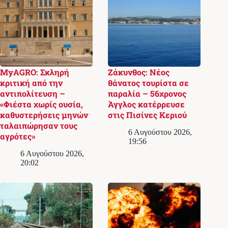
MyAGRO: Σκληρή
Ζάκυνθος: Νέος
κριτική από την
θάνατος τουρίστα σε
αντιπολίτευση –
παραλία – 56χρονος
«Φιέστα χωρίς ουσία,
Άγγλος κατέρρευσε
καθυστερήσεις μηνών
στις Πισίνες Κεριού
ταλαιπώρησαν τους
6 Αυγούστου 2026,
αγρότες»
19:56
6 Αυγούστου 2026,
20:02