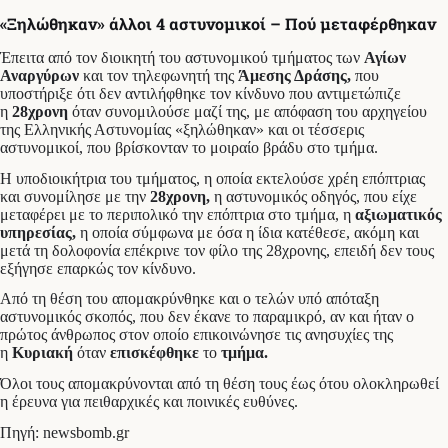
«Ξηλώθηκαν» άλλοι 4 αστυνομικοί – Πού μεταφέρθηκαν
Έπειτα από τον διοικητή του αστυνομικού τμήματος των
Αγίων
Αναργύρων
και τον τηλεφωνητή της
Άμεσης Δράσης,
που
υποστήριξε ότι δεν αντιλήφθηκε τον κίνδυνο που αντιμετώπιζε
η
28χρονη
όταν συνομιλούσε μαζί της, με απόφαση του αρχηγείου
της Ελληνικής Αστυνομίας «ξηλώθηκαν» και οι τέσσερις
αστυνομικοί, που βρίσκονταν το μοιραίο βράδυ στο τμήμα.
Η υποδιοικήτρια του τμήματος, η οποία εκτελούσε χρέη επόπτριας
και συνομίλησε με την
28χρονη,
η αστυνομικός οδηγός, που είχε
μεταφέρει με το περιπολικό την επόπτρια στο τμήμα, η
αξιωματικός
υπηρεσίας,
η οποία σύμφωνα με όσα η ίδια κατέθεσε, ακόμη και
μετά τη δολοφονία επέκρινε τον φίλο της 28χρονης, επειδή δεν τους
εξήγησε επαρκώς τον κίνδυνο.
Από τη θέση του απομακρύνθηκε και ο τελών υπό απόταξη
αστυνομικός σκοπός, που δεν έκανε το παραμικρό, αν και ήταν ο
πρώτος άνθρωπος στον οποίο επικοινώνησε τις ανησυχίες της
η
Κυριακή
όταν
επισκέφθηκε
το
τμήμα.
Όλοι τους απομακρύνονται από τη θέση τους έως ότου ολοκληρωθεί
η έρευνα για πειθαρχικές και ποινικές ευθύνες.
Πηγή: newsbomb.gr