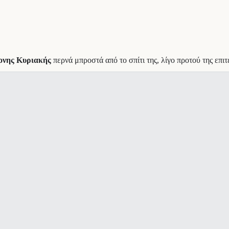
ονης Κυριακής
περνά μπροστά από το σπίτι της, λίγο πρoτού της επι