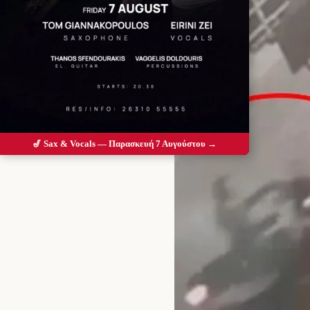
🎷 Sax & Vocals — Παρασκευή 7 Αυγούστου →