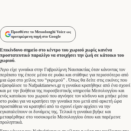
Προσθέστε το Messolonghi Voice ως
προτιμώμενη πηγή στο Google
Επικίνδυνο σημείο στο κέντρο του χωριού χωρίς κανένα
προστατευτικό παραλίγο να στοιχήσει την ζωή σε κάτοικο του
χωριού
.
Άγιο είχε γυναίκα στην Γαβρολίμνη Ναυπακτίας όταν κάνοντας τον
περίπατο της έπεσε μέσα σε ρυάκι και στάθηκε για περισσότερο από
μια ώρα στο χείλος του “γκρεμού” . Όπως θα δείτε στις εικόνες που
εξασφάλισε το Nafpaktianews.gr η γυναίκα κρατήθηκε από ένα σχοινί
και με την βοήθεια της πυροσβεστικής υπηρεσία Μεσολογγίου και
ενός κατοίκου του χωριού που αγνόησε τον κίνδυνο και μπήκε μέσα
στο ρυάκι για να κρατήσει την γυναίκα που μετά από αρκετή ώρα
προσπάθεια να κρατηθεί από το σχοινί είχαν αρχίσει να την
εγκαταλείπουν οι δυνάμεις της. Τελικά η γυναίκα βγήκε και
μεταφέρθηκε στο νοσοκομείο Μεσολογγίου όπου και παρέμεινε
προληπτικά.