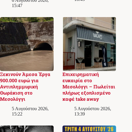
6 Αυγούστου 2026,
15:47
Ξεκινούν Άμεσα Έργα
Επιχειρηματική
900.000 ευρώ για
ευκαιρία στο
Αντιπλημμυρική
Μεσολόγγι – Πωλείται
Θωράκιση στο
πλήρως εξοπλισμένο
Μεσολόγγι
καφέ take away
5 Αυγούστου 2026,
5 Αυγούστου 2026,
15:22
13:39