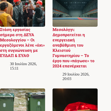
Στάση εργασίας
Μεσολόγγι:
σήμερα στη ΔΕΥΑ
Δημοπρατείται η
Μεσολογγίου – Οι
ενεργειακή
εργαζόμενοι λένε «όχι»
αναβάθμιση του
στη συγχώνευση με
Κλειστού
ΕΥΔΑΠ & ΕΥΑΘ
Γυμναστηρίου – Το
έργο που «πάγωσε» το
30 Ιουλίου 2026,
2024 επανέρχεται
15:11
29 Ιουλίου 2026,
20:03