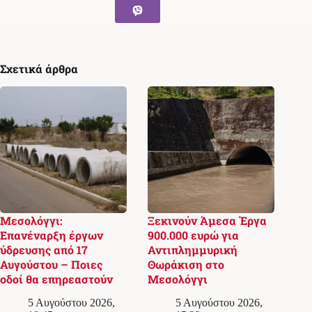
Σχετικά άρθρα
Μεσολόγγι:
Ξεκινούν Άμεσα Έργα
Επανέναρξη έργων
900.000 ευρώ για
ύδρευσης από 17
Αντιπλημμυρική
Αυγούστου – Ποιες
Θωράκιση στο
οδοί θα επηρεαστούν
Μεσολόγγι
5 Αυγούστου 2026,
5 Αυγούστου 2026,