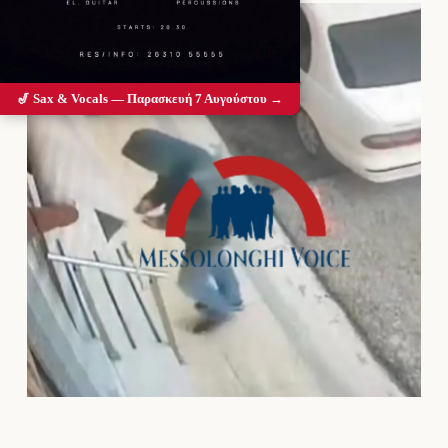
🎷 Sax & Vocals — Παρασκευή 7 Αυγούστου →