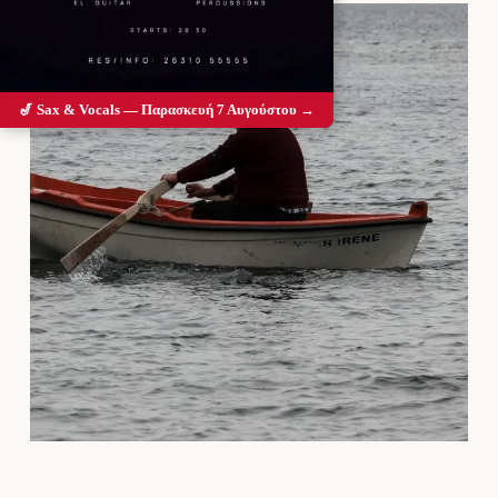
🎷 Sax & Vocals — Παρασκευή 7 Αυγούστου →