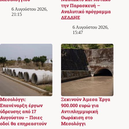
την Παρασκευή –
6 Αυγούστου 2026,
Αναλυτικό πρόγραμμα
21:15
ΔΕΔΔΗΕ
6 Αυγούστου 2026,
15:47
Μεσολόγγι:
Ξεκινούν Άμεσα Έργα
Επανέναρξη έργων
900.000 ευρώ για
ύδρευσης από 17
Αντιπλημμυρική
Αυγούστου – Ποιες
Θωράκιση στο
οδοί θα επηρεαστούν
Μεσολόγγι