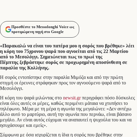
Προσθέστε το Messolonghi Voice ως
προτιμώμενη πηγή στο Google
«Παρακαλώ να είναι του πατέρα μου η σορός που βρέθηκε» λέει
η κόρη του 75χρονου ψαρά που αγνοείται από τις 22 Μαρτίου
από το Μεσολόγγι. Σημειώνεται πως το πρωί της
Πέμπτης ξεβράστηκε σορός σε προχωρημένη αποσύνθεση σε
παραλία της Κυλλήνης.
Η σορός εντοπίστηκε στην παραλία Μιμόζα και από την πρώτη
στιγμή οι έρευνες στράφηκαν προς τον αγνοούμενο ψαρά από το
Μεσολόγγι.
Η κόρη του ψαρά μιλώντας στο
newsit.gr
περιγράφει πόσο δύσκολες
είναι όλες αυτές οι μέρες, καθώς περιμένει μάταια να χτυπήσει το
τηλέφωνο. Μέρα με τη μέρα η αγωνία της μεγαλώνει: «Δεν αντέχω
άλλο αυτό το μαρτύριο, αυτή την αγωνία που περνάω, είναι βάσανο
μεγάλο. Αν είναι αυτός εύχομαι να αναπαυτεί η ψυχούλα του και να
ησυχάσουμε και εμείς».
Σύμφωνα με όσα ισχυρίζεται η ίδια η σορός που βρέθηκε στην