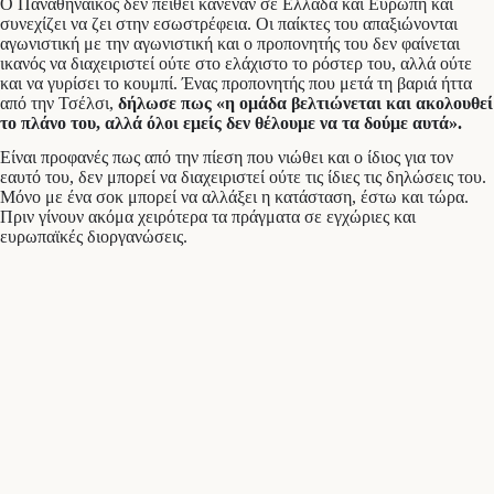
Ο Παναθηναϊκός δεν πείθει κανέναν σε Ελλάδα και Ευρώπη και
συνεχίζει να ζει στην εσωστρέφεια. Οι παίκτες του απαξιώνονται
αγωνιστική με την αγωνιστική και ο προπονητής του δεν φαίνεται
ικανός να διαχειριστεί ούτε στο ελάχιστο το ρόστερ του, αλλά ούτε
και να γυρίσει το κουμπί. Ένας προπονητής που μετά τη βαριά ήττα
από την Τσέλσι,
δήλωσε πως «η ομάδα βελτιώνεται και ακολουθεί
το πλάνο του, αλλά όλοι εμείς δεν θέλουμε να τα δούμε αυτά».
Είναι προφανές πως από την πίεση που νιώθει και ο ίδιος για τον
εαυτό του, δεν μπορεί να διαχειριστεί ούτε τις ίδιες τις δηλώσεις του.
Μόνο με ένα σοκ μπορεί να αλλάξει η κατάσταση, έστω και τώρα.
Πριν γίνουν ακόμα χειρότερα τα πράγματα σε εγχώριες και
ευρωπαϊκές διοργανώσεις.