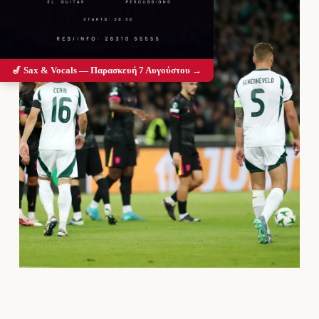
🎷 Sax & Vocals — Παρασκευή 7 Αυγούστου →