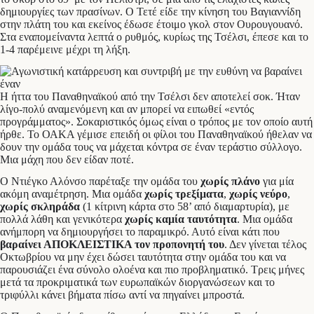
δημιουργίες των πρασίνων. Ο Τετέ είδε την κίνηση του Βαγιαννίδη
στην πλάτη του και εκείνος έδωσε έτοιμο γκολ στον Ουρουγουανό.
Στα εναπομείναντα λεπτά ο ρυθμός, κυρίως της Τσέλσι, έπεσε και το
1-4 παρέμεινε μέχρι τη λήξη.
Η ήττα του Παναθηναϊκού από την Τσέλσι δεν αποτελεί σοκ. Ήταν
λίγο-πολύ αναμενόμενη και αν μπορεί να ειπωθεί «εντός
προγράμματος». Σοκαριστικός όμως είναι ο τρόπος με τον οποίο αυτή
ήρθε. Το ΟΑΚΑ γέμισε επειδή οι φίλοι του Παναθηναϊκού ήθελαν να
δουν την ομάδα τους να μάχεται κόντρα σε έναν τεράστιο σύλλογο.
Μια μάχη που δεν είδαν ποτέ.
Ο Ντιέγκο Αλόνσο παρέταξε την ομάδα του
χωρίς πλάνο
για μία
ακόμη αναμέτρηση. Μια ομάδα
χωρίς τρεξίματα
,
χωρίς νεύρο
,
χωρίς σκληράδα
(1 κίτρινη κάρτα στο 58’ από διαμαρτυρία), με
πολλά λάθη και γενικότερα
χωρίς καμία ταυτότητα
. Μια ομάδα
ανήμπορη να δημιουργήσει το παραμικρό. Αυτό είναι κάτι που
βαραίνει ΑΠΟΚΛΕΙΣΤΙΚΑ τον προπονητή του
. Δεν γίνεται τέλος
Οκτωβρίου να μην έχει δώσει ταυτότητα στην ομάδα του και να
παρουσιάζει ένα σύνολο ολοένα και πιο προβληματικό. Τρεις μήνες
μετά τα προκριματικά των ευρωπαϊκών διοργανώσεων και το
τριφύλλι κάνει βήματα πίσω αντί να πηγαίνει μπροστά.