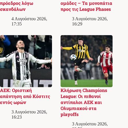
πρόεδρος λόγω
ομάδες – Τα μονοπάτια
σκανδάλων
προς τις League Phases
4 Αυγούστου 2026,
3 Αυγούστου 2026,
17:35
16:29
ΑΕΚ: Οριστική
Κλήρωση Champions
απάντηση από Κόστιτς
League: Οι πιθανοί
εντός ωρών
αντίπαλοι ΑΕΚ και
Ολυμπιακού στα
3 Αυγούστου 2026,
playoffs
16:23
3 Αυγούστου 2026,