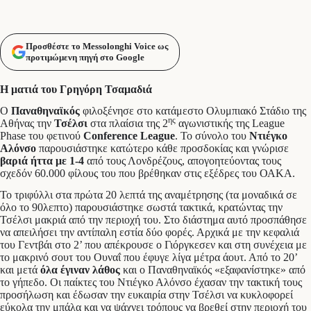
Προσθέστε το Messolonghi Voice ως
προτιμώμενη πηγή στο Google
Η ματιά του Γρηγόρη Τσαμαδιά
Ο
Παναθηναϊκός
φιλοξένησε στο κατάμεστο Ολυμπιακό Στάδιο της
ης
Αθήνας την
Τσέλσι
στα πλαίσια της 2
αγωνιστικής της League
Phase του φετινού
Conference
League
. Το σύνολο του
Ντιέγκο
Αλόνσο
παρουσιάστηκε κατώτερο κάθε προσδοκίας και γνώρισε
βαριά ήττα με 1-4
από τους Λονδρέζους, απογοητεύοντας τους
σχεδόν 60.000 φίλους του που βρέθηκαν στις εξέδρες του ΟΑΚΑ.
Το τριφύλλι στα πρώτα 20 λεπτά της αναμέτρησης (τα μοναδικά σε
όλο το 90λεπτο) παρουσιάστηκε σωστά τακτικά, κρατώντας την
Τσέλσι μακριά από την περιοχή του. Στο διάστημα αυτό προσπάθησε
να απειλήσει την αντίπαλη εστία δύο φορές. Αρχικά με την κεφαλιά
του Γεντβάι στο 2’ που απέκρουσε ο Γιόργκεσεν και στη συνέχεια με
το μακρινό σουτ του Ουναΐ που έφυγε λίγα μέτρα άουτ. Από το 20’
και μετά
όλα έγιναν λάθος
και ο Παναθηναϊκός «εξαφανίστηκε» από
το γήπεδο. Οι παίκτες του Ντιέγκο Αλόνσο έχασαν την τακτική τους
προσήλωση και έδωσαν την ευκαιρία στην Τσέλσι να κυκλοφορεί
εύκολα την μπάλα και να ψάχνει τρόπους να βρεθεί στην περιοχή του