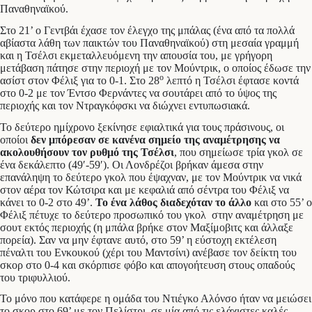
Παναθηναϊκού.
Στο 21’ ο Γεντβάι έχασε τον έλεγχο της μπάλας (ένα από τα πολλά
αβίαστα λάθη των παικτών του Παναθηναϊκού) στη μεσαία γραμμή
και η Τσέλσι εκμεταλλευόμενη την απουσία του, με γρήγορη
μετάβαση πάτησε στην περιοχή με τον Μούντρικ, ο οποίος έδωσε την
ο
ασίστ στον Φέλιξ για το 0-1. Στο 28
λεπτό η Τσέλσι έφτασε κοντά
στο 0-2 με τον Έντσο Φερνάντες να σουτάρει από το ύψος της
περιοχής και τον Ντραγκόφσκι να διώχνει εντυπωσιακά.
Το δεύτερο ημίχρονο ξεκίνησε εφιαλτικά για τους πράσινους, οι
οποίοι
δεν μπόρεσαν σε κανένα σημείο της αναμέτρησης να
ακολουθήσουν τον ρυθμό της Τσέλσι
, που σημείωσε τρία γκολ σε
ένα δεκάλεπτο (49′-59′). Οι Λονδρέζοι βρήκαν άμεσα στην
επανάληψη το δεύτερο γκολ που έψαχναν, με τον Μούντρικ να νικά
στον αέρα τον Κώτσιρα και με κεφαλιά από σέντρα του Φέλιξ να
κάνει το 0-2 στο 49’.
Το ένα λάθος διαδεχόταν το άλλο
και στο 55’ ο
Φέλιξ πέτυχε το δεύτερο προσωπικό του γκολ στην αναμέτρηση με
σουτ εκτός περιοχής (η μπάλα βρήκε στον Μαξίμοβιτς και άλλαξε
πορεία). Σαν να μην έφτανε αυτό, στο 59’ η εύστοχη εκτέλεση
πέναλτι του Ενκουκού (χέρι του Μαντσίνι) ανέβασε τον δείκτη του
σκορ στο 0-4 και σκόρπισε φόβο και απογοήτευση στους οπαδούς
του τριφυλλιού.
Το μόνο που κατάφερε η ομάδα του Ντιέγκο Αλόνσο ήταν να μειώσει
το σκορ στο 69’ με τον Πελίστρι, σε μία από τις ελάχιστες καλές