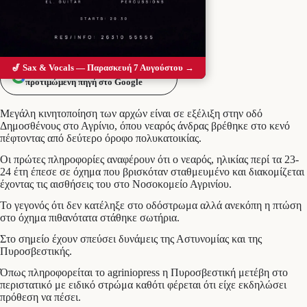
🎷 Sax & Vocals — Παρασκευή 7 Αυγούστου →
Προσθέστε το Messolonghi Voice ως
προτιμώμενη πηγή στο Google
Μεγάλη κινητοποίηση των αρχών είναι σε εξέλιξη στην οδό
Δημοσθένους στο Αγρίνιο, όπου νεαρός άνδρας βρέθηκε στο κενό
πέφτοντας από δεύτερο όροφο πολυκατοικίας.
Οι πρώτες πληροφορίες αναφέρουν ότι ο νεαρός, ηλικίας περί τα 23-
24 έτη έπεσε σε όχημα που βρισκόταν σταθμευμένο και διακομίζεται
έχοντας τις αισθήσεις του στο Νοσοκομείο Αγρινίου.
Το γεγονός ότι δεν κατέληξε στο οδόστρωμα αλλά ανεκόπη η πτώση
στο όχημα πιθανότατα στάθηκε σωτήρια.
Στο σημείο έχουν σπεύσει δυνάμεις της Αστυνομίας και της
Πυροσβεστικής.
Όπως πληροφορείται το agriniopress η Πυροσβεστική μετέβη στο
περιστατικό με ειδικό στρώμα καθότι φέρεται ότι είχε εκδηλώσει
πρόθεση να πέσει.