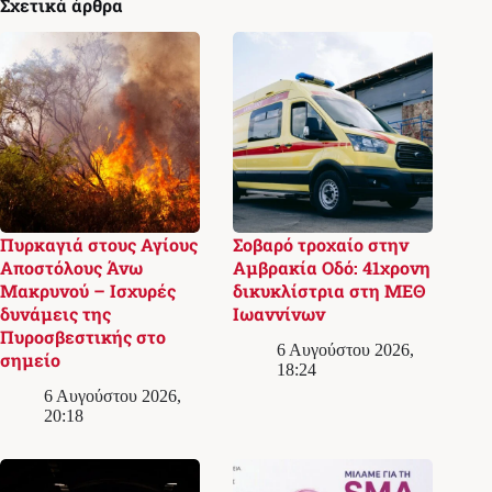
Σχετικά άρθρα
Πυρκαγιά στους Αγίους
Σοβαρό τροχαίο στην
Αποστόλους Άνω
Αμβρακία Οδό: 41χρονη
Μακρυνού – Ισχυρές
δικυκλίστρια στη ΜΕΘ
δυνάμεις της
Ιωαννίνων
Πυροσβεστικής στο
6 Αυγούστου 2026,
σημείο
18:24
6 Αυγούστου 2026,
20:18