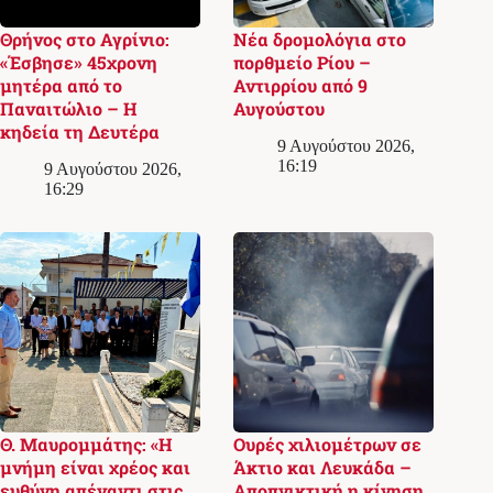
Θρήνος στο Αγρίνιο:
Νέα δρομολόγια στο
«Έσβησε» 45χρονη
πορθμείο Ρίου –
μητέρα από το
Αντιρρίου από 9
Παναιτώλιο – Η
Αυγούστου
κηδεία τη Δευτέρα
9 Αυγούστου 2026,
16:19
9 Αυγούστου 2026,
16:29
Θ. Μαυρομμάτης: «Η
Ουρές χιλιομέτρων σε
μνήμη είναι χρέος και
Άκτιο και Λευκάδα –
ευθύνη απέναντι στις
Αποπνικτική η κίνηση