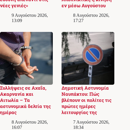
νέες γενιές»
εν μέσω Αυγούστου
9 Αυγούστου 2026,
8 Αυγούστου 2026,
13:09
17:27
Συλλήψεις σε Αχαΐα,
Δημοτική Αστυνομία
Ακαρνανία και
Ναυπάκτου: Πώς
Αιτωλία – Τα
βλέπουν οι πολίτες τις
αστυνομικά δελτία της
πρώτες ημέρες
ημέρας
λειτουργίας της
8 Αυγούστου 2026,
7 Αυγούστου 2026,
16:07
18:34