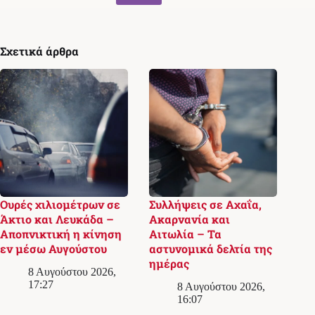
Σχετικά άρθρα
Ουρές χιλιομέτρων σε
Συλλήψεις σε Αχαΐα,
Άκτιο και Λευκάδα –
Ακαρνανία και
Αποπνικτική η κίνηση
Αιτωλία – Τα
εν μέσω Αυγούστου
αστυνομικά δελτία της
ημέρας
8 Αυγούστου 2026,
17:27
8 Αυγούστου 2026,
16:07