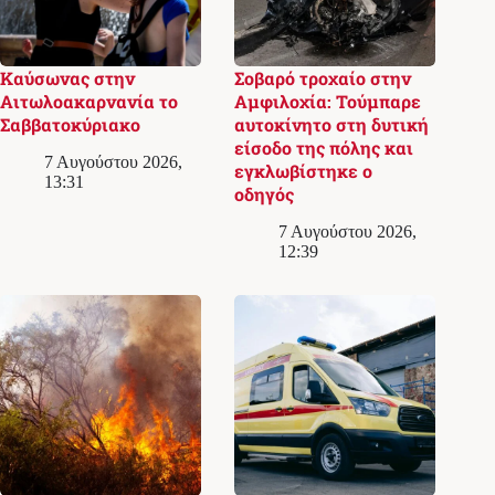
Καύσωνας στην
Σοβαρό τροχαίο στην
Αιτωλοακαρνανία το
Αμφιλοχία: Τούμπαρε
Σαββατοκύριακο
αυτοκίνητο στη δυτική
είσοδο της πόλης και
7 Αυγούστου 2026,
εγκλωβίστηκε ο
13:31
οδηγός
7 Αυγούστου 2026,
12:39