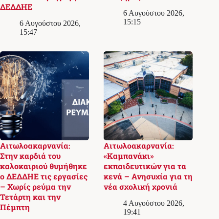
ΔΕΔΔΗΕ
6 Αυγούστου 2026,
15:15
6 Αυγούστου 2026,
15:47
Αιτωλοακαρνανία:
Αιτωλοακαρνανία:
Στην καρδιά του
«Καμπανάκι»
καλοκαιριού θυμήθηκε
εκπαιδευτικών για τα
ο ΔΕΔΔΗΕ τις εργασίες
κενά – Ανησυχία για τη
– Χωρίς ρεύμα την
νέα σχολική χρονιά
Τετάρτη και την
4 Αυγούστου 2026,
Πέμπτη
19:41