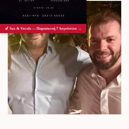
🎷 Sax & Vocals — Παρασκευή 7 Αυγούστου →