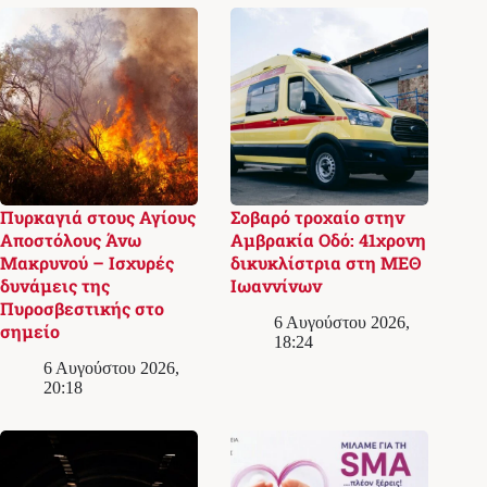
Πυρκαγιά στους Αγίους
Σοβαρό τροχαίο στην
Αποστόλους Άνω
Αμβρακία Οδό: 41χρονη
Μακρυνού – Ισχυρές
δικυκλίστρια στη ΜΕΘ
δυνάμεις της
Ιωαννίνων
Πυροσβεστικής στο
6 Αυγούστου 2026,
σημείο
18:24
6 Αυγούστου 2026,
20:18