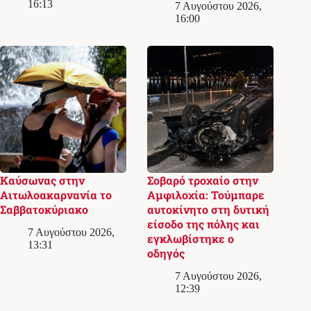
16:13
7 Αυγούστου 2026,
16:00
Καύσωνας στην
Σοβαρό τροχαίο στην
Αιτωλοακαρνανία το
Αμφιλοχία: Τούμπαρε
Σαββατοκύριακο
αυτοκίνητο στη δυτική
είσοδο της πόλης και
7 Αυγούστου 2026,
εγκλωβίστηκε ο
13:31
οδηγός
7 Αυγούστου 2026,
12:39