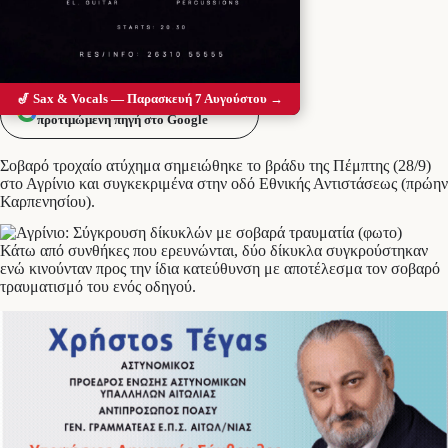
🎷 Sax & Vocals — Παρασκευή 7 Αυγούστου →
Προσθέστε το Messolonghi Voice ως
προτιμώμενη πηγή στο Google
Σοβαρό τροχαίο ατύχημα σημειώθηκε το βράδυ της Πέμπτης (28/9)
στο Αγρίνιο και συγκεκριμένα στην οδό Εθνικής Αντιστάσεως (πρώην
Καρπενησίου).
Κάτω από συνθήκες που ερευνώνται, δύο δίκυκλα συγκρούστηκαν
ενώ κινούνταν προς την ίδια κατεύθυνση με αποτέλεσμα τον σοβαρό
τραυματισμό του ενός οδηγού.