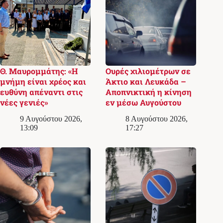
Θ. Μαυρομμάτης: «Η
Ουρές χιλιομέτρων σε
μνήμη είναι χρέος και
Άκτιο και Λευκάδα –
ευθύνη απέναντι στις
Αποπνικτική η κίνηση
νέες γενιές»
εν μέσω Αυγούστου
9 Αυγούστου 2026,
8 Αυγούστου 2026,
13:09
17:27