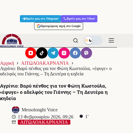
Μετάβαση
στο
Βρείτε μας στο Telegram!
Βρείτε μας στο Viber!
περιεχόμενο
Προτιμώμενη πηγή στο Google
Αρχική
ΑΙΤΩΛΟΑΚΑΡΝΑΝΊΑ
Αγρίνιο: Βαρύ πένθος για τον Φώτη Κωστούλα, «έφυγε» ο
αδελφός του Γιάννης – Τη Δευτέρα η κηδεία
Αγρίνιο: Βαρύ πένθος για τον Φώτη Κωστούλα,
«έφυγε» ο αδελφός του Γιάννης – Τη Δευτέρα η
κηδεία
Messolonghi Voice
1′
13 Φεβρουαρίου 2026, 09:26
ΑΙΤΩΛΟΑΚΑΡΝΑΝΊΑ