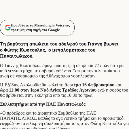
Προσθέστε το Messolonghi Voice ως
προτιμώμενη πηγή στο Google
Τη βαρύτατη απώλεια του αδελφού του Γιάννη βιώνει
ο Φώτης Κωστούλας, ο μεγαλομέτοχος του
Παναιτωλικού.
Ο Γιάννης Κωστούλας έφυγε από τη ζωή σε ηλικία 77 ετών ύστερα
από γενναία μάχη με σοβαρή ασθένεια. Άφησε την τελευταία του
πνοή σε νοσοκομείο της Αθήνας όπου νοσηλευόταν.
Η Εξόδιος Ακολουθία θα ψαλεί τη
Δευτέρα 16 Φεβρουαρίου
και
ώρα
11:00 στον Ιερό Ναό Αγίας Τριάδος Αγρινίου
ενώ η σορός του
θα βρίσκεται στην εκκλησία από τις 10:30 το πρωί.
Συλλυπητήρια από την ΠΑΕ Παναιτωλικός
«Ο πρόεδρος και το Διοικητικό Συμβούλιο της ΠΑΕ
ΠΑΝΑΙΤΩΛΙΚΟΣ, καθώς το αγωνιστικό τμήμα και το προσωπικό,
εκφράζουν τα ειλικρινή συλλυπητήρια τους στον Φώτη Κωστούλα για
την απώλεια του αδελφού του Γιάννη».