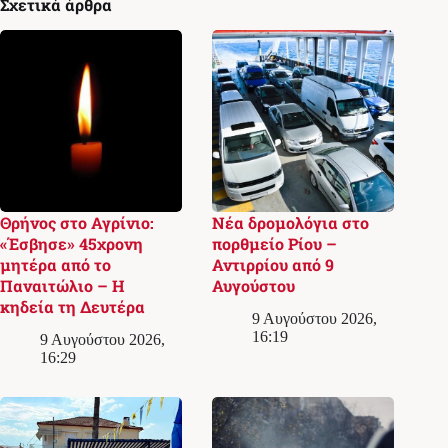
Σχετικά άρθρα
Θρήνος στο Αγρίνιο:
Νέα δρομολόγια στο
«Έσβησε» 45χρονη
πορθμείο Ρίου –
μητέρα από το
Αντιρρίου από 9
Παναιτώλιο – Η
Αυγούστου
κηδεία τη Δευτέρα
9 Αυγούστου 2026,
16:19
9 Αυγούστου 2026,
16:29