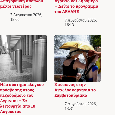
Απαγόρευση απόπλου
Αγρίνιο και Ξηρόμερο
μέχρι νεωτέρας
– Δείτε το πρόγραμμα
του ΔΕΔΔΗΕ
7 Αυγούστου 2026,
18:05
7 Αυγούστου 2026,
16:13
Νέο σύστημα ελέγχου
Καύσωνας στην
πρόσβασης στους
Αιτωλοακαρνανία το
πεζοδρόμους του
Σαββατοκύριακο
Αγρινίου – Σε
7 Αυγούστου 2026,
λειτουργία από 10
13:31
Αυγούστου