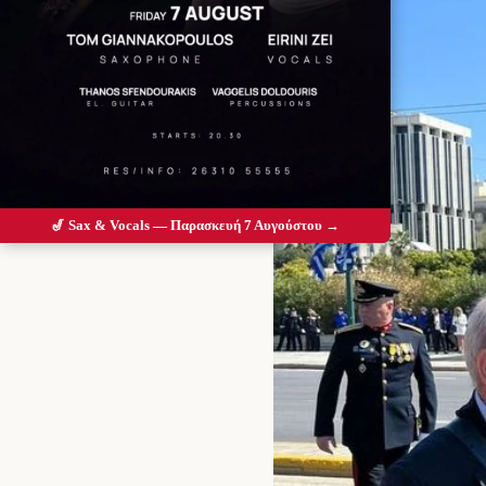
🎷 Sax & Vocals — Παρασκευή 7 Αυγούστου →