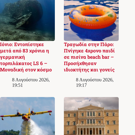
Ιόνιο: Εντοπίστηκε
Τραγωδία στην Πάρο:
μετά από 83 χρόνια η
Πνίγηκε 4χρονο παιδί
γερμανική
σε πισίνα beach bar –
τορπιλάκατος LS 6 –
Προσήχθησαν
Μοναδική στον κόσμο
ιδιοκτήτης και γονείς
8 Αυγούστου 2026,
8 Αυγούστου 2026,
19:51
19:17