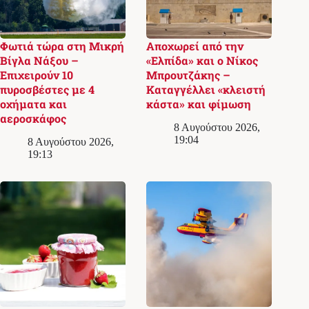
Φωτιά τώρα στη Μικρή
Αποχωρεί από την
Βίγλα Νάξου –
«Ελπίδα» και ο Νίκος
Επιχειρούν 10
Μπρουτζάκης –
πυροσβέστες με 4
Καταγγέλλει «κλειστή
οχήματα και
κάστα» και φίμωση
αεροσκάφος
8 Αυγούστου 2026,
19:04
8 Αυγούστου 2026,
19:13