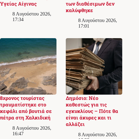
Υγείας Αίγινας
των διαθέσιμων δεν
καλύφθηκε
8 Αυγούστου 2026,
17:34
8 Αυγούστου 2026,
17:01
8χρονος τουρίστας
Δημόσιο: Νέο
τραυματίστηκε στο
καθεστώς για τις
κεφάλι από βουτιά σε
εγκυκλίους – Πότε θα
πέτρα στη Χαλκιδική
είναι άκυρες και τι
αλλάζει
8 Αυγούστου 2026,
16:47
8 Αυγούστου 2026,