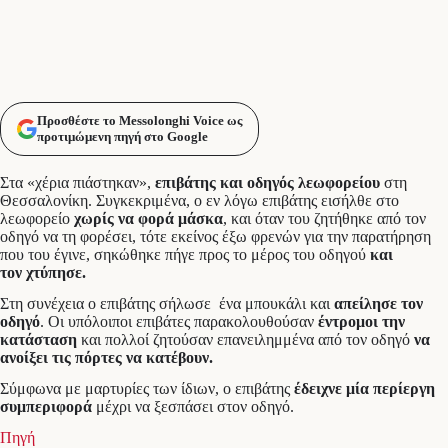
Προσθέστε το Messolonghi Voice ως
προτιμώμενη πηγή στο Google
Στα «χέρια πιάστηκαν»,
επιβάτης και οδηγός λεωφορείου
στη
Θεσσαλονίκη. Συγκεκριμένα, ο εν λόγω επιβάτης εισήλθε στο
λεωφορείο
χωρίς να φορά μάσκα
, και όταν του ζητήθηκε από τον
οδηγό να τη φορέσει, τότε εκείνος έξω φρενών για την παρατήρηση
που του έγινε, σηκώθηκε πήγε προς το μέρος του οδηγού
και
τον
χτύπησε.
Στη συνέχεια ο επιβάτης σήλωσε ένα μπουκάλι και
απείλησε τον
οδηγό
. Οι υπόλοιποι επιβάτες παρακολουθούσαν
έντρομοι την
κατάσταση
και πολλοί ζητούσαν επανειλημμένα από τον οδηγό
να
ανοίξει τις πόρτες να κατέβουν.
Σύμφωνα με μαρτυρίες των ίδιων, ο επιβάτης
έδειχνε μία περίεργη
συμπεριφορά
μέχρι να ξεσπάσει στον οδηγό.
Πηγή