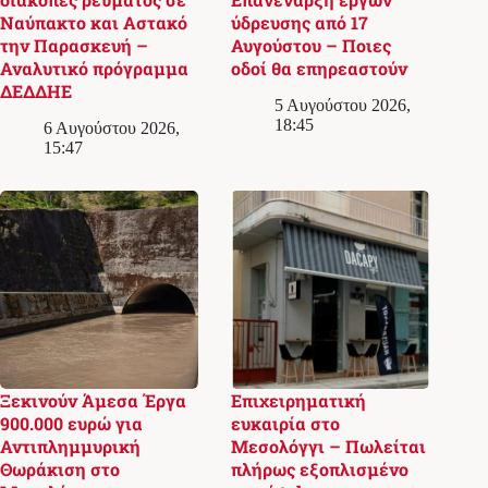
Ναύπακτο και Αστακό
ύδρευσης από 17
την Παρασκευή –
Αυγούστου – Ποιες
Αναλυτικό πρόγραμμα
οδοί θα επηρεαστούν
ΔΕΔΔΗΕ
5 Αυγούστου 2026,
18:45
6 Αυγούστου 2026,
15:47
Ξεκινούν Άμεσα Έργα
Επιχειρηματική
900.000 ευρώ για
ευκαιρία στο
Αντιπλημμυρική
Μεσολόγγι – Πωλείται
Θωράκιση στο
πλήρως εξοπλισμένο