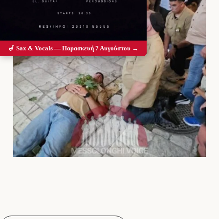
🎷 Sax & Vocals — Παρασκευή 7 Αυγούστου →