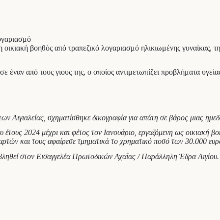
λογαριασμό
 οικιακή βοηθός από τραπεζικό λογαριασμό ηλικιωμένης γυναίκας, την
σε έναν από τους γιους της, ο οποίος αντιμετωπίζει προβλήματα υγεία
ν Αιγιαλείας, σχηματίσθηκε δικογραφία για απάτη σε βάρος μιας ημεδα
 έτους 2024 μέχρι και φέτος τον Ιανουάριο, εργαζόμενη ως οικιακή βοη
αρτών και τους αφαίρεσε τμηματικά το χρηματικό ποσό των 30.000 ευρ
βληθεί στον Εισαγγελέα Πρωτοδικών Αχαΐας / Παράλληλη Έδρα Αιγίου.