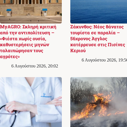
MyAGRO: Σκληρή κριτική
Ζάκυνθος: Νέος θάνατος
από την αντιπολίτευση –
τουρίστα σε παραλία –
«Φιέστα χωρίς ουσία,
56χρονος Άγγλος
καθυστερήσεις μηνών
κατέρρευσε στις Πισίνες
ταλαιπώρησαν τους
Κεριού
αγρότες»
6 Αυγούστου 2026, 19:5
6 Αυγούστου 2026, 20:02