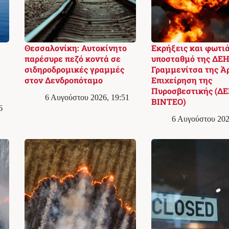
Θεσσαλονίκη: Αυτοκίνητο
Εκρήξεις και φωτιά
παρέσυρε πεζό κοντά σε
υποσταθμό της ΔΕΗ
σιδηροδρομικές γραμμές
Γραμμενίτσα της Ά
στον Δενδροπόταμο
Επιχείρηση της
Πυροσβεστικής (ΔΕ
6 Αυγούστου 2026, 19:51
ΒΙΝΤΕΟ)
6
6 Αυγούστου 202