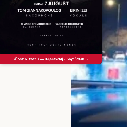
🎷 Sax & Vocals — Παρασκευή 7 Αυγούστου →