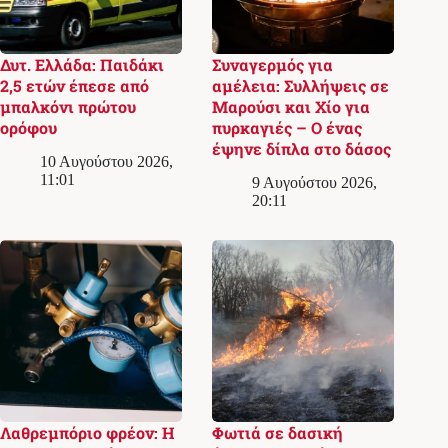
Δυτ. Ελλάδα: Παιδάκι
Συναγερμός για
2,5 ετών έπεσε από
αμέλεια: Συλλήψεις σε
μπαλκόνι πρώτου
Μαρούσι και Χίο για
ορόφου
πυρκαγιές – Ο ένας
έψηνε δίπλα στο δάσος
10 Αυγούστου 2026,
11:01
9 Αυγούστου 2026,
20:11
Λαθρεμπόριο φρέον: Η
Φωτιά σε δασική