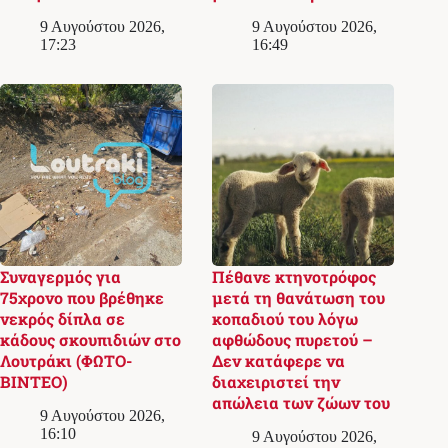
9 Αυγούστου 2026,
9 Αυγούστου 2026,
17:23
16:49
Συναγερμός για
Πέθανε κτηνοτρόφος
75χρονο που βρέθηκε
μετά τη θανάτωση του
νεκρός δίπλα σε
κοπαδιού του λόγω
κάδους σκουπιδιών στο
αφθώδους πυρετού –
Λουτράκι (ΦΩΤΟ-
Δεν κατάφερε να
ΒΙΝΤΕΟ)
διαχειριστεί την
απώλεια των ζώων του
9 Αυγούστου 2026,
16:10
9 Αυγούστου 2026,