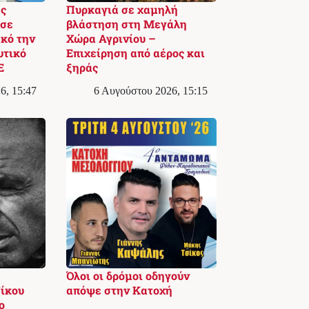
ς
Πυρκαγιά σε χαμηλή
 σε
βλάστηση στη Μεγάλη
κό την
Χώρα Αγρινίου –
υτικό
Επιχείρηση από αέρος και
Ε
ξηράς
6, 15:47
6 Αυγούστου 2026, 15:15
Όλοι οι δρόμοι οδηγούν
ίκου
απόψε στην Κατοχή
ο