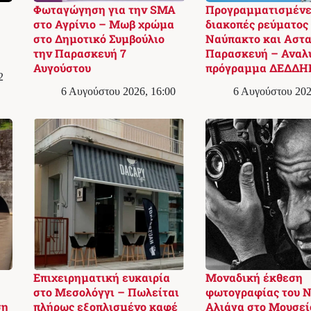
Φωταγώγηση για την SMA
Προγραμματισμένε
στο Αγρίνιο – Μωβ χρώμα
διακοπές ρεύματος
στο Δημοτικό Συμβούλιο
Ναύπακτο και Αστα
την Παρασκευή 7
Παρασκευή – Αναλ
Αυγούστου
πρόγραμμα ΔΕΔΔΗ
2
6 Αυγούστου 2026, 16:00
6 Αυγούστου 202
Επιχειρηματική ευκαιρία
Μοναδική έκθεση
στο Μεσολόγγι – Πωλείται
φωτογραφίας του Ν
ση
πλήρως εξοπλισμένο καφέ
Αλιάγα στο Μουσεί