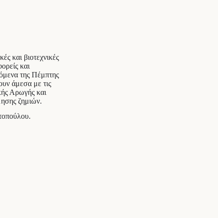
ές και βιοτεχνικές
ορείς και
νόμενα της Πέμπτης
υν άμεσα με τις
κής Αρωγής και
μησης ζημιών.
τοπούλου.