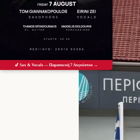
🎷 Sax & Vocals — Παρασκευή 7 Αυγούστου →