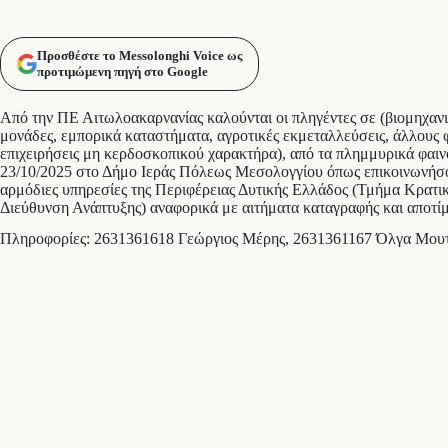
Προσθέστε το Messolonghi Voice ως
προτιμώμενη πηγή στο Google
Από την ΠΕ Αιτωλοακαρνανίας καλούνται οι πληγέντες σε (βιομηχανικ
μονάδες, εμπορικά καταστήματα, αγροτικές εκμεταλλεύσεις, άλλους φ
επιχειρήσεις μη κερδοσκοπικού χαρακτήρα), από τα πλημμυρικά φαι
23/10/2025 στο Δήμο Ιεράς Πόλεως Μεσολογγίου όπως επικοινωνήσο
αρμόδιες υπηρεσίες της Περιφέρειας Δυτικής Ελλάδος (Τμήμα Κρατι
Διεύθυνση Ανάπτυξης) αναφορικά με αιτήματα καταγραφής και αποτί
Πληροφορίες: 2631361618 Γεώργιος Μέρης, 2631361167 Όλγα Μου