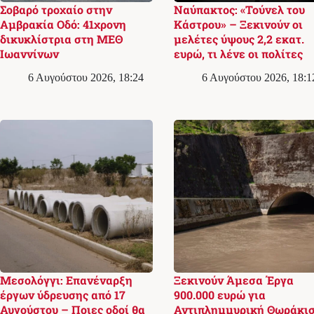
Σοβαρό τροχαίο στην
Ναύπακτος: «Τούνελ του
Αμβρακία Οδό: 41χρονη
Κάστρου» – Ξεκινούν οι
δικυκλίστρια στη ΜΕΘ
μελέτες ύψους 2,2 εκατ.
Ιωαννίνων
ευρώ, τι λένε οι πολίτες
6 Αυγούστου 2026, 18:24
6 Αυγούστου 2026, 18:1
Μεσολόγγι: Επανέναρξη
Ξεκινούν Άμεσα Έργα
έργων ύδρευσης από 17
900.000 ευρώ για
Αυγούστου – Ποιες οδοί θα
Αντιπλημμυρική Θωράκι