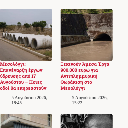
Μεσολόγγι:
Ξεκινούν Άμεσα Έργα
Επανέναρξη έργων
900.000 ευρώ για
ύδρευσης από 17
Αντιπλημμυρική
Αυγούστου – Ποιες
Θωράκιση στο
οδοί θα επηρεαστούν
Μεσολόγγι
5 Αυγούστου 2026,
5 Αυγούστου 2026,
18:45
15:22