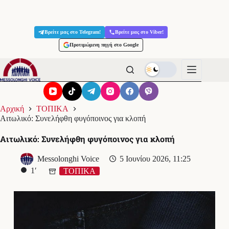
Μετάβαση
στο
Βρείτε μας στο Telegram!
Βρείτε μας στο Viber!
περιεχόμενο
Προτιμώμενη πηγή στο Google
Αρχική
ΤΟΠΙΚΑ
Αιτωλικό: Συνελήφθη φυγόποινος για κλοπή
Αιτωλικό: Συνελήφθη φυγόποινος για κλοπή
Messolonghi Voice
5 Ιουνίου 2026, 11:25
1′
ΤΟΠΙΚΑ