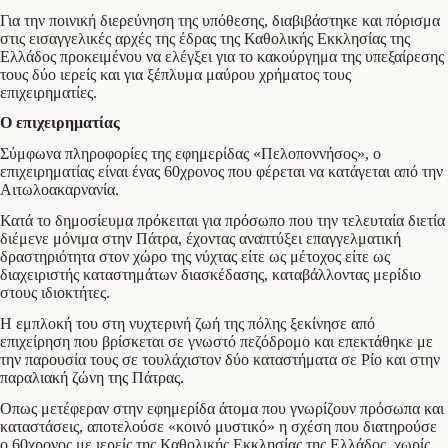
Για την ποινική διερεύνηση της υπόθεσης, διαβιβάστηκε και πόρισμα
στις εισαγγελικές αρχές της έδρας της Καθολικής Εκκλησίας της
Ελλάδος προκειμένου να ελέγξει για το κακούργημα της υπεξαίρεσης
τους δύο ιερείς και για ξέπλυμα μαύρου χρήματος τους
επιχειρηματίες.
Ο επιχειρηματίας
Σύμφωνα πληροφορίες της εφημερίδας «Πελοποννήσος», ο
επιχειρηματίας είναι ένας 60χρονος που φέρεται να κατάγεται από την
Αιτωλοακαρνανία.
Κατά το δημοσίευμα πρόκειται για πρόσωπο που την τελευταία διετία
διέμενε μόνιμα στην Πάτρα, έχοντας αναπτύξει επαγγελματική
δραστηριότητα στον χώρο της νύχτας είτε ως μέτοχος είτε ως
διαχειριστής καταστημάτων διασκέδασης, καταβάλλοντας μερίδιο
στους ιδιοκτήτες.
Η εμπλοκή του στη νυχτερινή ζωή της πόλης ξεκίνησε από
επιχείρηση που βρίσκεται σε γνωστό πεζόδρομο και επεκτάθηκε με
την παρουσία τους σε τουλάχιστον δύο καταστήματα σε Ρίο και στην
παραλιακή ζώνη της Πάτρας.
Οπως μετέφεραν στην εφημερίδα άτομα που γνωρίζουν πρόσωπα και
καταστάσεις, αποτελούσε «κοινό μυστικό» η σχέση που διατηρούσε
ο 60χρονος με ιερείς της Καθολικής Εκκλησίας της Ελλάδος, χωρίς