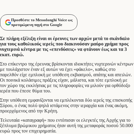
Προσθέστε το Messolonghi Voice ως
προτιμώμενη πηγή στο Google
Σε πλήρη εξέλιξη είναι οι έρευνες των αρχών μετά το σκάνδαλο
για τους καθολικούς ιερείς που διακινούσαν μαύρο χρήμα προς
νυχτερινά κέντρα με τις «επενδύσεις» να φτάνουν έως και τα 3
εκατ. ευρώ.
Στο επίκεντρο της έρευνας βρίσκονται ιδιοκτήτες νυχτερινών κέντρων
με τουλάχιστον έναν εξ αυτών να έχει «φάκελο», καθώς στο
παρελθόν είχε εμπλοκή με υπόθεση εκβιασμού, απάτης και απειλών.
Οι ποινικά κολάσιμες πράξεις είχαν, μάλιστα, και τότε εμπλοκή με
τον χώρο της εκκλήσιας με τις πληροφορίες να μιλούν για ορθόδοξο
ιερέα που έπεσε θύμα του.
Στην υπόθεση εμφανίζονται να εμπλέκονται δύο ιερείς της επισκοπής
Σύρου, ο ένας πολύ ψηλά ιστάμενος στην ιεραρχία και ένας ακόμη,
προερχόμενος από την Κρήτη.
Τελευταία «καταγραφή» που εντόπισαν οι ελεγκτές της Αρχής για το
ξέπλυμα βρώμικου χρήματος ήταν αυτή της μεταφοράς ποσού 50.000
ευρώ προς τον επιχειρηματία.