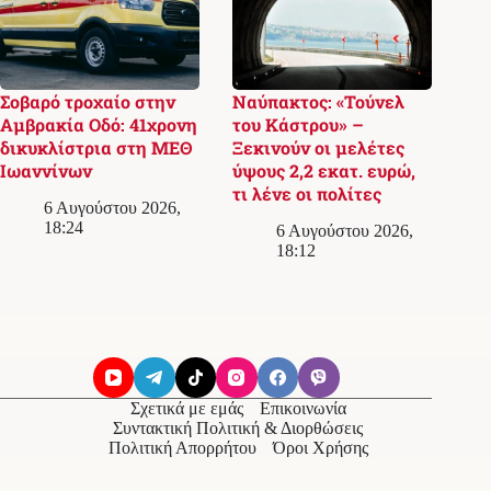
Σοβαρό τροχαίο στην
Ναύπακτος: «Τούνελ
Αμβρακία Οδό: 41χρονη
του Κάστρου» –
δικυκλίστρια στη ΜΕΘ
Ξεκινούν οι μελέτες
Ιωαννίνων
ύψους 2,2 εκατ. ευρώ,
τι λένε οι πολίτες
6 Αυγούστου 2026,
18:24
6 Αυγούστου 2026,
18:12
Σχετικά με εμάς
Επικοινωνία
Συντακτική Πολιτική & Διορθώσεις
Πολιτική Απορρήτου
Όροι Χρήσης
© 2026
Messolonghi Voice
. Με την επιφύλαξη παντός
δικαιώματος.