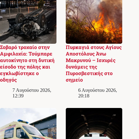
Σοβαρό τροχαίο στην
Πυρκαγιά στους Αγίους
Αμφιλοχία: Τούμπαρε
Αποστόλους Άνω
αυτοκίνητο στη δυτική
Μακρυνού – Ισχυρές
είσοδο της πόλης και
δυνάμεις της
εγκλωβίστηκε ο
Πυροσβεστικής στο
οδηγός
σημείο
7 Αυγούστου 2026,
6 Αυγούστου 2026,
12:39
20:18