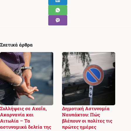
Σχετικά άρθρα
Συλλήψεις σε Αχαΐα,
Δημοτική Αστυνομία
Ακαρνανία και
Ναυπάκτου: Πώς
Αιτωλία – Τα
βλέπουν οι πολίτες τις
αστυνομικά δελτία της
πρώτες ημέρες