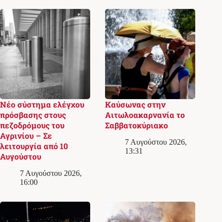
Νέο σύστημα ελέγχου
Καύσωνας στην
πρόσβασης στους
Αιτωλοακαρνανία το
πεζοδρόμους του
Σαββατοκύριακο
Αγρινίου – Σε
7 Αυγούστου 2026,
λειτουργία από 10
13:31
Αυγούστου
7 Αυγούστου 2026,
16:00