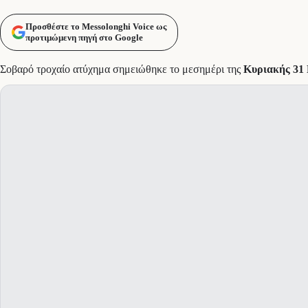
Προσθέστε το Messolonghi Voice ως
προτιμώμενη πηγή στο Google
Σοβαρό τροχαίο ατύχημα σημειώθηκε το μεσημέρι της
Κυριακής 31