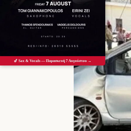
🎷 Sax & Vocals — Παρασκευή 7 Αυγούστου →