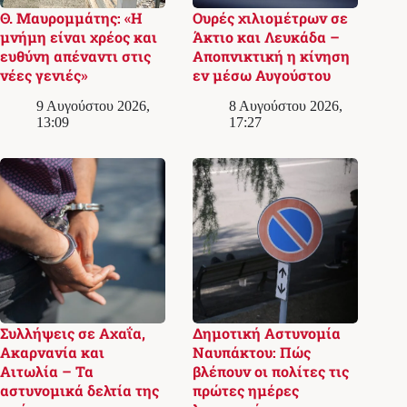
Θ. Μαυρομμάτης: «Η
Ουρές χιλιομέτρων σε
μνήμη είναι χρέος και
Άκτιο και Λευκάδα –
ευθύνη απέναντι στις
Αποπνικτική η κίνηση
νέες γενιές»
εν μέσω Αυγούστου
9 Αυγούστου 2026,
8 Αυγούστου 2026,
13:09
17:27
Συλλήψεις σε Αχαΐα,
Δημοτική Αστυνομία
Ακαρνανία και
Ναυπάκτου: Πώς
Αιτωλία – Τα
βλέπουν οι πολίτες τις
αστυνομικά δελτία της
πρώτες ημέρες