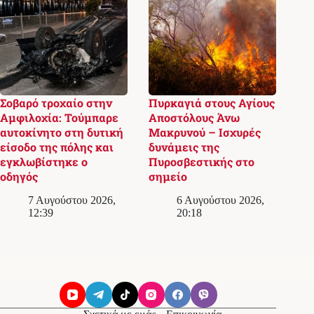
Σοβαρό τροχαίο στην
Πυρκαγιά στους Αγίους
Αμφιλοχία: Τούμπαρε
Αποστόλους Άνω
αυτοκίνητο στη δυτική
Μακρυνού – Ισχυρές
είσοδο της πόλης και
δυνάμεις της
εγκλωβίστηκε ο
Πυροσβεστικής στο
οδηγός
σημείο
7 Αυγούστου 2026,
6 Αυγούστου 2026,
12:39
20:18