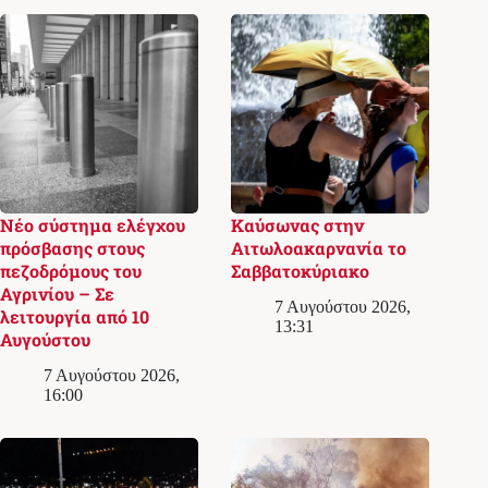
Νέο σύστημα ελέγχου
Καύσωνας στην
πρόσβασης στους
Αιτωλοακαρνανία το
πεζοδρόμους του
Σαββατοκύριακο
Αγρινίου – Σε
7 Αυγούστου 2026,
λειτουργία από 10
13:31
Αυγούστου
7 Αυγούστου 2026,
16:00