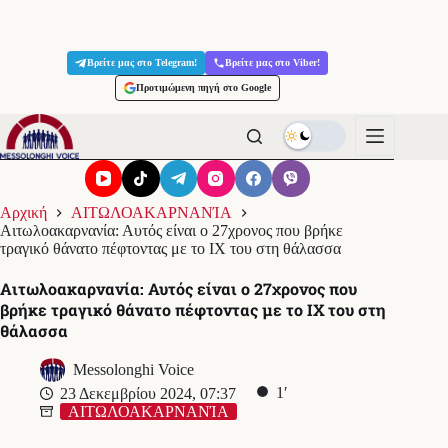
Μετάβαση
στο
Βρείτε μας στο Telegram!
Βρείτε μας στο Viber!
περιεχόμενο
Προτιμώμενη πηγή στο Google
Αρχική
ΑΙΤΩΛΟΑΚΑΡΝΑΝΊΑ
Αιτωλοακαρνανία: Αυτός είναι ο 27χρονος που βρήκε
τραγικό θάνατο πέφτοντας με το ΙΧ του στη θάλασσα
Αιτωλοακαρνανία: Αυτός είναι ο 27χρονος που
βρήκε τραγικό θάνατο πέφτοντας με το ΙΧ του στη
θάλασσα
Messolonghi Voice
1′
23 Δεκεμβρίου 2024, 07:37
ΑΙΤΩΛΟΑΚΑΡΝΑΝΊΑ