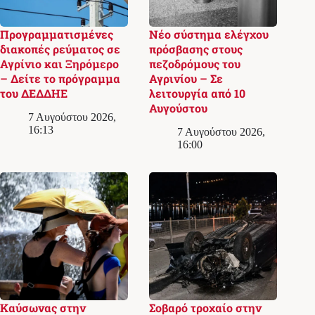
Προγραμματισμένες
Νέο σύστημα ελέγχου
διακοπές ρεύματος σε
πρόσβασης στους
Αγρίνιο και Ξηρόμερο
πεζοδρόμους του
– Δείτε το πρόγραμμα
Αγρινίου – Σε
του ΔΕΔΔΗΕ
λειτουργία από 10
Αυγούστου
7 Αυγούστου 2026,
16:13
7 Αυγούστου 2026,
16:00
Καύσωνας στην
Σοβαρό τροχαίο στην