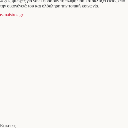
λέξεις φτωχές για να εκφράσουν τη θλίψη που κατακλύζει εκτός από
την οικογένειά του και ολόκληρη την τοπική κοινωνία.
e-maistros.gr
Ετικέτες