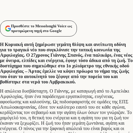
Προσθέστε το Messolonghi Voice ως
προτιμώμενη πηγή στο Google
Η Κυριακή αυτή ξημέρωσε γεμάτη θλίψη και ανείπωτη οδύνη
για το τραγικό νέο που συγκλόνισε την τοπική κοινωνία της
Αμφιλοχίας. Ο 27χρονος Γιάννης Σπανός, ένα παλικάρι, ένας νέος
με όνειρα, ελπίδες και ενέργεια, έφυγε τόσο άδικα από τη ζωή. Το
δυστύχημα που σημειώθηκε στο 1ο χιλιόμετρο της εθνικής οδού
Αμφιλοχίας – Άρτας έμελλε να κόψει πρόωρα το νήμα της ζωής
του όταν το αυτοκίνητό του ξέφυγε από την πορεία του και
βυθίστηκε στα νερά του Αμβρακικού.
Η απώλεια δυσβάσταχτη. Ο Γιάννης, με καταγωγή από το Αμπελάκι
Αμφιλοχίας, ήταν ένα παράδειγμα εργατικότητας, ευγένειας,
αφοσίωσης και καλοσύνης. Ως ποδοσφαιριστής σε ομάδες της ΕΠΣ
Αιτωλοακαρνανίας, έδινε τον καλύτερο εαυτό του σε κάθε αγώνα,
κερδίζοντας τον σεβασμό και την αγάπη όλων όσων τον γνώριζαν. Το
χαμόγελό του, η θετική του ενέργεια και η αγάπη του για τη ζωή τον
έκαναν να ξεχωρίζει. Η ζωή του ήταν γεμάτη ζωντάνια, αγάπη και
ενέργεια. Ο πόνος για την ξαφνική απώλειά του είναι βαρύς και οι