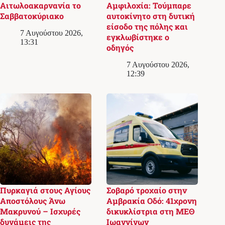
Αιτωλοακαρνανία το
Αμφιλοχία: Τούμπαρε
Σαββατοκύριακο
αυτοκίνητο στη δυτική
είσοδο της πόλης και
7 Αυγούστου 2026,
εγκλωβίστηκε ο
13:31
οδηγός
7 Αυγούστου 2026,
12:39
Πυρκαγιά στους Αγίους
Σοβαρό τροχαίο στην
Αποστόλους Άνω
Αμβρακία Οδό: 41χρονη
Μακρυνού – Ισχυρές
δικυκλίστρια στη ΜΕΘ
δυνάμεις της
Ιωαννίνων