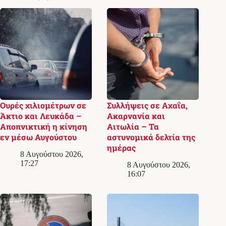
Ουρές χιλιομέτρων σε
Συλλήψεις σε Αχαΐα,
Άκτιο και Λευκάδα –
Ακαρνανία και
Αποπνικτική η κίνηση
Αιτωλία – Τα
εν μέσω Αυγούστου
αστυνομικά δελτία της
ημέρας
8 Αυγούστου 2026,
17:27
8 Αυγούστου 2026,
16:07