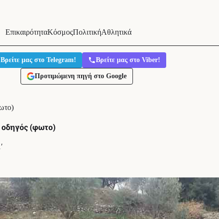
Επικαιρότητα
Κόσμος
Πολιτική
Αθλητικά
Βρείτε μας στο Telegram!
Βρείτε μας στο Viber!
Προτιμώμενη πηγή στο Google
ωτο)
 οδηγός (φωτο)
′