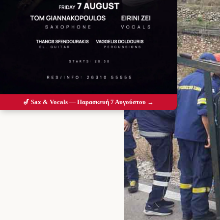
🎷 Sax & Vocals — Παρασκευή 7 Αυγούστου →