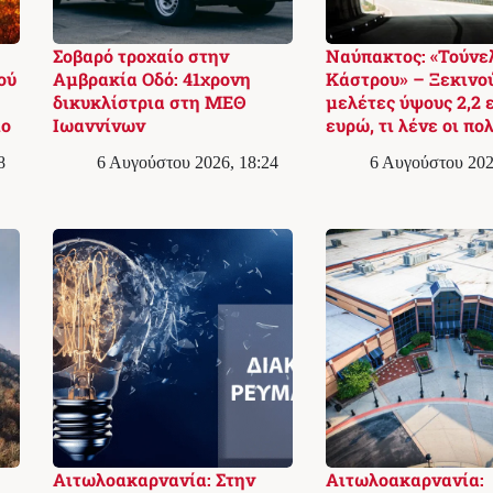
Σοβαρό τροχαίο στην
Ναύπακτος: «Τούνε
ού
Αμβρακία Οδό: 41χρονη
Κάστρου» – Ξεκινού
δικυκλίστρια στη ΜΕΘ
μελέτες ύψους 2,2 
ίο
Ιωαννίνων
ευρώ, τι λένε οι πο
8
6 Αυγούστου 2026, 18:24
6 Αυγούστου 202
Αιτωλοακαρνανία: Στην
Αιτωλοακαρνανία: