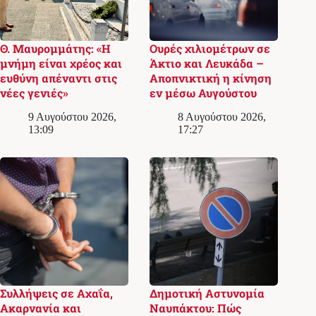
Θ. Μαυρομμάτης: «Η
Ουρές χιλιομέτρων σε
μνήμη είναι χρέος και
Άκτιο και Λευκάδα –
ευθύνη απέναντι στις
Αποπνικτική η κίνηση
νέες γενιές»
εν μέσω Αυγούστου
9 Αυγούστου 2026,
8 Αυγούστου 2026,
13:09
17:27
Συλλήψεις σε Αχαΐα,
Δημοτική Αστυνομία
Ακαρνανία και
Ναυπάκτου: Πώς