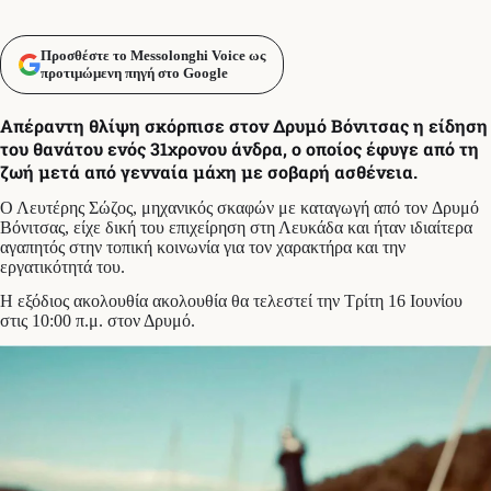
Προσθέστε το Messolonghi Voice ως
προτιμώμενη πηγή στο Google
Απέραντη θλίψη σκόρπισε στον Δρυμό Βόνιτσας η είδηση
του θανάτου ενός 31χρονου άνδρα, ο οποίος έφυγε από τη
ζωή μετά από γενναία μάχη με σοβαρή ασθένεια.
Ο Λευτέρης Σώζος, μηχανικός σκαφών με καταγωγή από τον Δρυμό
Βόνιτσας, είχε δική του επιχείρηση στη Λευκάδα και ήταν ιδιαίτερα
αγαπητός στην τοπική κοινωνία για τον χαρακτήρα και την
εργατικότητά του.
Η εξόδιος ακολουθία ακολουθία θα τελεστεί την Τρίτη 16 Ιουνίου
στις 10:00 π.μ. στον Δρυμό.