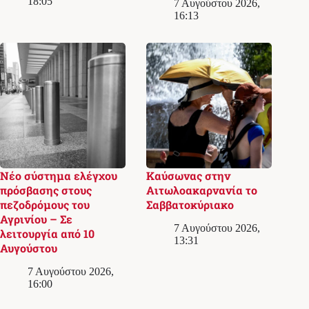
18:05
7 Αυγούστου 2026,
16:13
Νέο σύστημα ελέγχου
Καύσωνας στην
πρόσβασης στους
Αιτωλοακαρνανία το
πεζοδρόμους του
Σαββατοκύριακο
Αγρινίου – Σε
7 Αυγούστου 2026,
λειτουργία από 10
13:31
Αυγούστου
7 Αυγούστου 2026,
16:00