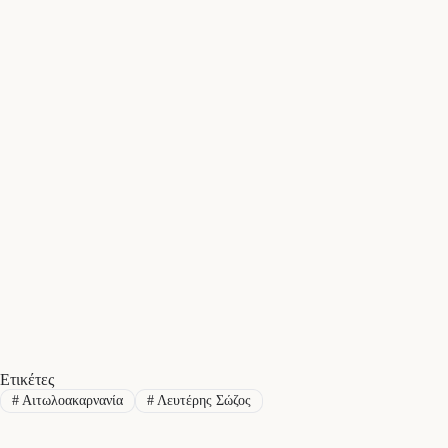
Ετικέτες
#
Αιτωλοακαρνανία
#
Λευτέρης Σώζος