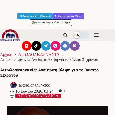
Μετάβαση
στο
Βρείτε μας στο Telegram!
Βρείτε μας στο Viber!
περιεχόμενο
Προτιμώμενη πηγή στο Google
Αρχική
ΑΙΤΩΛΟΑΚΑΡΝΑΝΊΑ
Αιτωλοακαρνανία: Ανείπωτη θλίψη για το θάνατο 31χρονου
Αιτωλοακαρνανία: Ανείπωτη θλίψη για το θάνατο
31χρονου
Messolonghi Voice
1′
16 Ιουνίου 2026, 03:24
ΑΙΤΩΛΟΑΚΑΡΝΑΝΊΑ