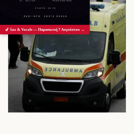
🎷 Sax & Vocals — Παρασκευή 7 Αυγούστου →