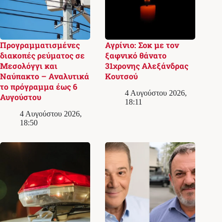
Προγραμματισμένες
Αγρίνιο: Σοκ με τον
διακοπές ρεύματος σε
ξαφνικό θάνατο
Μεσολόγγι και
31χρονης Αλεξάνδρας
Ναύπακτο – Αναλυτικά
Κουτσού
το πρόγραμμα έως 6
4 Αυγούστου 2026,
Αυγούστου
18:11
4 Αυγούστου 2026,
18:50