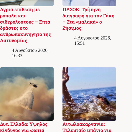
Άγρια επίθεση με
ΠΑΣΟΚ: Τρίμηνη
ρόπαλα και
διαγραφή για τον Γάκη
σιδερολοστούς – Επτά
– Στα «μαλακά» ο
δράστες στο
Ζήσιμος
ανθρωποκυνηγητό της
4 Αυγούστου 2026,
Αστυνομίας
15:51
4 Αυγούστου 2026,
16:33
Δυτ. Ελλάδα: Υψηλός
Αιτωλοακαρνανία:
κίνδυνος για φωτιά
Τελευταίο μπάνιο για