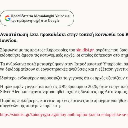
Προσθέστε το Messolonghi Voice ως
προτιμώμενη πηγή στο Google
Αναστάτωση έχει προκαλέσει στην τοπική κοινωνία του Κ
Ιουνίου.
Σύμφωνα με τις πρώτες πληροφορίες του
sinidisi.gr
, αγρότης που βρι
ειδοποίησε άμεσα τις αστυνομικές αρχές, οι οποίες έσπευσαν στο σημ
Τα ανθρώπινα οστά μεταφέρθηκαν στην Ιατροδικαστική Υπηρεσία, όπο
να διαδραματίσουν οι εργαστηριακές αναλύσεις και η εξέταση γενετικ
Ιδιαίτερο ενδιαφέρον παρουσιάζει το γεγονός ότι οι αρχές εξετάζουν
τ
Η ηλικιωμένη αγνοείται από τις 4 Φεβρουαρίου 2026, όταν έφυγε από 
Silver Alert και είχαν κινητοποιηθεί ισχυρές δυνάμεις της Αστυνομί
Παρά τις πολυήμερες και εκτεταμένες έρευνες που πραγματοποιήθηκαν
συγγενών της παρέμενε αμείωτη.
https://sinidisi.gr/kainoyrgio-agrinioy-anthropino-kranio-entopistike-se