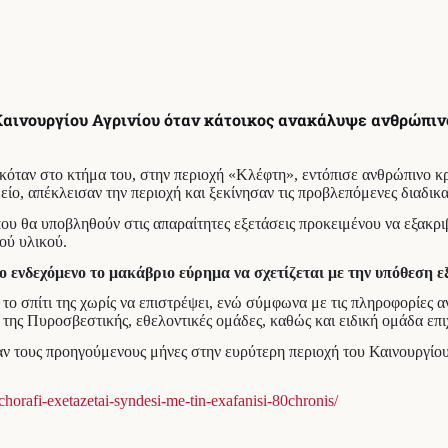
αινουργίου Αγρινίου όταν κάτοικος ανακάλυψε ανθρώπινο
σκόταν στο κτήμα του, στην περιοχή «Κλέφτη», εντόπισε ανθρώπινο κ
είο, απέκλεισαν την περιοχή και ξεκίνησαν τις προβλεπόμενες διαδικ
υ θα υποβληθούν στις απαραίτητες εξετάσεις προκειμένου να εξακρι
ού υλικού.
ο ενδεχόμενο το μακάβριο εύρημα να σχετίζεται με την υπόθεση
το σπίτι της χωρίς να επιστρέψει, ενώ σύμφωνα με τις πληροφορίες αν
ας, της Πυροσβεστικής, εθελοντικές ομάδες, καθώς και ειδική ομάδα ε
 τους προηγούμενους μήνες στην ευρύτερη περιοχή του Καινουργίου κ
-chorafi-exetazetai-syndesi-me-tin-exafanisi-80chronis/