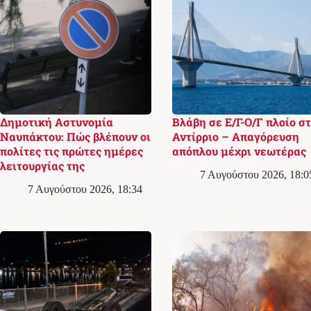
Δημοτική Αστυνομία
Βλάβη σε Ε/Γ-Ο/Γ πλοίο σ
Ναυπάκτου: Πώς βλέπουν οι
Αντίρριο – Απαγόρευση
πολίτες τις πρώτες ημέρες
απόπλου μέχρι νεωτέρας
λειτουργίας της
7 Αυγούστου 2026, 18:0
7 Αυγούστου 2026, 18:34