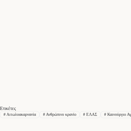
Ετικέτες
#
Αιτωλοακαρνανία
#
Ανθρώπινο κρανίο
#
ΕΛΑΣ
#
Καινούργιο Αγ