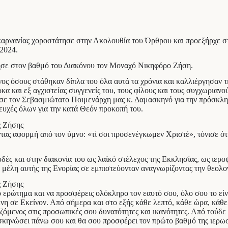
ρνανίας χοροστάτησε στην Ακολουθία του Όρθρου και προεξήρχε στ
2024.
όνησε στον βαθμό του Διακόνου τον Μοναχό Νικηφόρο Ζήση.
ς όσους στάθηκαν δίπλα του όλα αυτά τα χρόνια και καλλιέργησαν τη
ρκα και εξ αγχιστείας συγγενείς του, τους φίλους και τους συγχωριαν
σε τον Σεβασμιώτατο Ποιμενάρχη μας κ. Δαμασκηνό για την πρόσκλησ
ευχές όλων για την κατά Θεόν προκοπή του.
ας αφορμή από τον ύμνο: «τί σοι προσενέγκωμεν Χριστέ», τόνισε ότ
δές και στην διακονία του ως λαϊκό στέλεχος της Εκκλησίας, ως ιερο
τα μέλη αυτής της Ενορίας σε εμπιστεύονταν αναγνωρίζοντας την θεολ
 ερώτημα και να προσφέρεις ολόκληρο τον εαυτό σου, όλο σου το είν
η σε Εκείνον. Από σήμερα και στο εξής κάθε λεπτό, κάθε ώρα, κάθε 
ιζόμενος στις προσωπικές σου δυνατότητες και ικανότητες. Από τούδε 
σκηνώσει πάνω σου και θα σου προσφέρει τον πρώτο βαθμό της ιερωσ