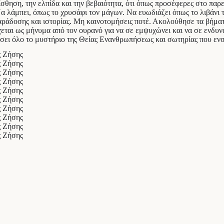
σθηση, την ελπίδα και την βεβαιότητα, ότι όπως προσέφερες στο παρε
α λάμπει, όπως το χρυσάφι τον μάγων. Να ευωδιάζει όπως το λιβάνι 
αράδοσης και ιστορίας. Μη καινοτομήσεις ποτέ. Ακολούθησε τα βήματα
εται ως μήνυμα από τον ουρανό για να σε εμψυχώνει και να σε ενδυνα
έσει όλο το μυστήριο της Θείας Ενανθρωπήσεως και σωτηρίας που ενσα