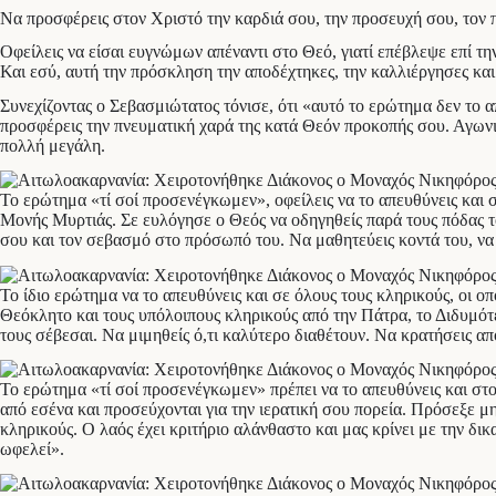
Να προσφέρεις στον Χριστό την καρδιά σου, την προσευχή σου, τον π
Οφείλεις να είσαι ευγνώμων απέναντι στο Θεό, γιατί επέβλεψε επί τη
Και εσύ, αυτή την πρόσκληση την αποδέχτηκες, την καλλιέργησες κα
Συνεχίζοντας ο Σεβασμιώτατος τόνισε, ότι «αυτό το ερώτημα δεν το απ
προσφέρεις την πνευματική χαρά της κατά Θεόν προκοπής σου. Αγωνι
πολλή μεγάλη.
Το ερώτημα «τί σοί προσενέγκωμεν», οφείλεις να το απευθύνεις και
Μονής Μυρτιάς. Σε ευλόγησε ο Θεός να οδηγηθείς παρά τους πόδας το
σου και τον σεβασμό στο πρόσωπό του. Να μαθητεύεις κοντά του, να 
Το ίδιο ερώτημα να το απευθύνεις και σε όλους τους κληρικούς, οι 
Θεόκλητο και τους υπόλοιπους κληρικούς από την Πάτρα, το Διδυμότ
τους σέβεσαι. Να μιμηθείς ό,τι καλύτερο διαθέτουν. Να κρατήσεις απ
Το ερώτημα «τί σοί προσενέγκωμεν» πρέπει να το απευθύνεις και στο
από εσένα και προσεύχονται για την ιερατική σου πορεία. Πρόσεξε 
κληρικούς. Ο λαός έχει κριτήριο αλάνθαστο και μας κρίνει με την δικ
ωφελεί».