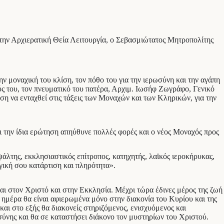
ην Αρχιερατική Θεία Λειτουργία, ο Σεβασμιώτατος Μητροπολίτης
ν μοναχική του κλίση, τον πόθο του για την ιερωσύνη και την αγάπη
ούς του, τον πνευματικό του πατέρα, Αρχιμ. Ιωσήφ Ζωγράφο, Γενικό
η να ενταχθεί στις τάξεις των Μοναχών και των Κληρικών, για την
ι την ίδια ερώτηση απηύθυνε πολλές φορές και ο νέος Μοναχός προς
ψάλτης, εκκλησιαστικός επίτροπος, κατηχητής, λαϊκός ιεροκήρυκας,
ογική σου κατάρτιση και πληρότητα».
αι στον Χριστό και στην Εκκλησία. Μέχρι τώρα έδινες μέρος της ζωή
ημέρα θα είναι αφιερωμένα μόνο στην διακονία του Κυρίου και της
και στο εξής θα διακονείς στηριζόμενος, ενισχυόμενος και
ύνης και θα σε καταστήσει διάκονο τον μυστηρίων του Χριστού.