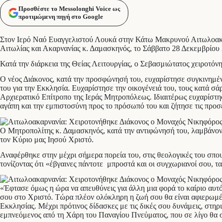
Προσθέστε το Messolonghi Voice ως
προτιμώμενη πηγή στο Google
Στον Ιερό Ναό Ευαγγελιστού Λουκά στην Κάτω Μακρυνού Αιτωλοακα
Αιτωλίας και Ακαρνανίας κ. Δαμασκηνός, το Σάββατο 28 Δεκεμβρίου 
Κατά την διάρκεια της Θείας Λειτουργίας, ο Σεβασμιώτατος χειροτ
Ο νέος Διάκονος, κατά την προσφώνησή του, ευχαρίστησε συγκινημένο
του για την Εκκλησία. Ευχαρίστησε την οικογένειά του, τους κατά σά
Αρχιερατικό Επίτροπο της Ιεράς Μητροπόλεως. Ιδιαιτέρως ευχαρίστη
αγάπη και την εμπιστοσύνη προς το πρόσωπό του και ζήτησε τις προσ
Ο Μητροπολίτης κ. Δαμασκηνός, κατά την αντιφώνησή του, λαμβάνοντ
τον Κύριο μας Ιησού Χριστό.
Αναφέρθηκε στην μέχρι σήμερα πορεία του, στις θεολογικές του σπου
τονίζοντας ότι «έβγαινες πάντοτε μπροστά και οι συγχωριανοί σου, 
«Έφτασε όμως η ώρα να απευθύνεις για άλλη μια φορά το καίριο αυτό
σου στο Χριστό. Τώρα πλέον ολόκληρη η ζωή σου θα είναι αφιερωμέν
Εκκλησίας. Μέχρι πρότινος δίδασκες με τις δικές σου δυνάμεις, στηρ
εμπνεόμενος από τη Χάρη του Παναγίου Πνεύματος, που σε λίγο θα 