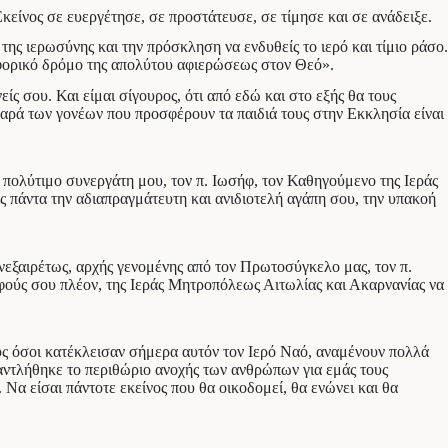
κείνος σε ευεργέτησε, σε προστάτευσε, σε τίμησε και σε ανάδειξε.
της ιερωσύνης και την πρόσκληση να ενδυθείς το ιερό και τίμιο ράσο.
νηφορικό δρόμο της απολύτου αφιερώσεως στον Θεό».
ίς σου. Και είμαι σίγουρος, ότι από εδώ και στο εξής θα τους
χαρά των γονέων που προσφέρουν τα παιδιά τους στην Εκκλησία είναι
 πολύτιμο συνεργάτη μου, τον π. Ιωσήφ, τον Καθηγούμενο της Ιεράς
ς πάντα την αδιαπραγμάτευτη και ανιδιοτελή αγάπη σου, την υπακοή
ανεξαιρέτως, αρχής γενομένης από τον Πρωτοσύγκελο μας, τον π.
λφούς σου πλέον, της Ιεράς Μητροπόλεως Αιτωλίας και Ακαρνανίας να
ους όσοι κατέκλεισαν σήμερα αυτόν τον Ιερό Ναό, αναμένουν πολλά
αντλήθηκε το περιθώριο ανοχής των ανθρώπων για εμάς τους
 Να είσαι πάντοτε εκείνος που θα οικοδομεί, θα ενώνει και θα