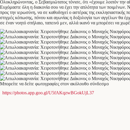
Ολοκληρώνοντας, ο Σεβασμιώτατος τόνισε, ότι «έχουμε λοιπόν την αί
Ευχόμαστε όλη η διακονία σου να έχει την απλότητα των ποιμένων. Ν
προς την ιερωσύνη, να σε καθοδηγεί ο αστέρας της εκκλησιαστικής π
στιγμές κόπωσης, πόνου και αγωνίας η δοξολογία των αγγέλων θα έρχ
σε έναν νοητό σπήλαιο, ταπεινό μεν, αλλά ικανό να μπορέσει να χωρ
Μπορείτε να δείτε φωτογραφίες στον ακόλουθο σύνδεσμο
https://photos.app.goo.gl/U5fAKqzwBGokUjL37