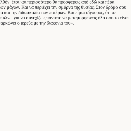
λθόν, έτσι και περισσότερο θα προσφέρεις από εδώ και πέρα.
των μάγων. Και να περιέχει την σμύρνα της θυσίας. Στον δρόμο σου
 και την διδασκαλία των πατέρων. Και είμαι σίγουρος, ότι σε
μώνει για να συνεχίζεις πάντοτε να μεταμορφώνεις όλο σου το είναι
ρκώνει ο ιερεύς με την διακονία του».