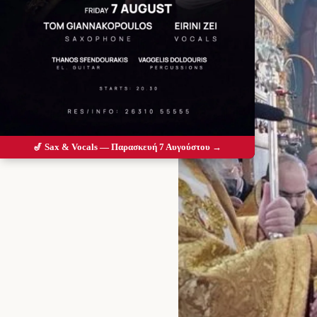
🎷 Sax & Vocals — Παρασκευή 7 Αυγούστου →