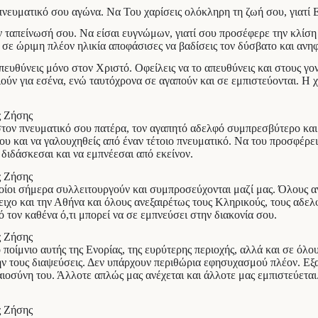
νευματικό σου αγώνα. Να Του χαρίσεις ολόκληρη τη ζωή σου, γιατί Ε
ν ταπείνωσή σου. Να είσαι ευγνώμων, γιατί σου προσέφερε την κλίση 
ι σε ώριμη πλέον ηλικία αποφάσισες να βαδίσεις τον δύσβατο και α
ευθύνεις μόνο στον Χριστό. Οφείλεις να το απευθύνεις και στους γονε
ούν για εσένα, ενώ ταυτόχρονα σε αγαπούν και σε εμπιστεύονται. Η 
 στον πνευματικό σου πατέρα, τον αγαπητό αδελφό συμπρεσβύτερο και
υ και να γαλουχηθείς από έναν τέτοιο πνευματικό. Να του προσφέρει
διδάσκεσαι και να εμπνέεσαι από εκείνον.
οποίοι σήμερα συλλειτουργούν και συμπροσεύχονται μαζί μας. Όλους 
ειχο και την Αθήνα και όλους ανεξαιρέτως τους Κληρικούς, τους αδε
ό τον καθένα ό,τι μπορεί να σε εμπνεύσει στην διακονία σου.
 ποίμνιο αυτής της Ενορίας, της ευρύτερης περιοχής, αλλά και σε όλ
μην τους διαψεύσεις. Δεν υπάρχουν περιθώρια εφησυχασμού πλέον. Εξ
αιοσύνη του. Άλλοτε απλώς μας ανέχεται και άλλοτε μας εμπιστεύεται.