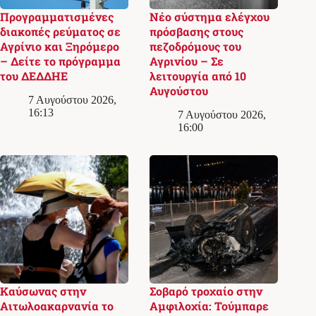
Προγραμματισμένες
Νέο σύστημα ελέγχου
διακοπές ρεύματος σε
πρόσβασης στους
Αγρίνιο και Ξηρόμερο
πεζοδρόμους του
– Δείτε το πρόγραμμα
Αγρινίου – Σε
του ΔΕΔΔΗΕ
λειτουργία από 10
Αυγούστου
7 Αυγούστου 2026,
16:13
7 Αυγούστου 2026,
16:00
Καύσωνας στην
Σοβαρό τροχαίο στην
Αιτωλοακαρνανία το
Αμφιλοχία: Τούμπαρε