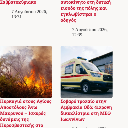
Σαββατοκύριακο
αυτοκίνητο στη δυτική
είσοδο της πόλης και
7 Αυγούστου 2026,
εγκλωβίστηκε ο
13:31
οδηγός
7 Αυγούστου 2026,
12:39
Πυρκαγιά στους Αγίους
Σοβαρό τροχαίο στην
Αποστόλους Άνω
Αμβρακία Οδό: 41χρονη
Μακρυνού – Ισχυρές
δικυκλίστρια στη ΜΕΘ
δυνάμεις της
Ιωαννίνων
Πυροσβεστικής στο