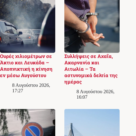
Ουρές χιλιομέτρων σε
Συλλήψεις σε Αχαΐα,
Άκτιο και Λευκάδα –
Ακαρνανία και
Αποπνικτική η κίνηση
Αιτωλία – Τα
εν μέσω Αυγούστου
αστυνομικά δελτία της
ημέρας
8 Αυγούστου 2026,
17:27
8 Αυγούστου 2026,
16:07