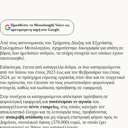
Προσθέστε το Messolonghi Voice ως
προτιμώμενη πηγή στο Google
Από τους αστυνομικούς του Τμήματος Δίωξης και Εξιχνίασης
Εγκλημάτων Μεσολογγίου, σχηματίστηκε δικογραφία για απάτη σε
βάρος δυο ημεδαπών ανδρών, τα πλήρη στοιχεία των οποίων έχουν
ταυτοποιηθεί.
Ειδικότερα, έπειτα από καταγγελία άνδρα, οι δυο κατηγορούμενοι
από τον Ιούνιο του έτους 2023 έως και τον Φεβρουάριο του έτους
2024, με το πρόσχημα εύρεσης εργασίας στον ίδιο και σε συγγενικά
του πρόσωπα, τον έπεισαν να τους γνωστοποιήσει φορολογικά
στοιχεία, καθώς και κωδικούς πρόσβασης σε εφαρμογή.
Στην συνέχεια οι κατηγορούμενοι απέκτησαν πρόσβαση σε
φορολογική εφαρμογή και
συνέστησαν εν αγνοία
του
καταγγέλλοντα
πέντε εταιρείες,
στις οποίες κατείχαν τον
αποκλειστικό έλεγχο και τη λειτουργία τους, προβαίνοντας
σε
ανακριβή απόδοση
και μη νόμιμη επιστροφή φόρου προς το
Δημόσιο, συνολικού ύψους (370.000) ευρώ, το οποίο έχει
καταλογιστεί σε βάρος του καταγγέλλοντα.