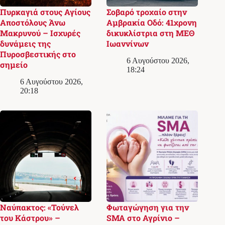
Πυρκαγιά στους Αγίους
Σοβαρό τροχαίο στην
Αποστόλους Άνω
Αμβρακία Οδό: 41χρονη
Μακρυνού – Ισχυρές
δικυκλίστρια στη ΜΕΘ
δυνάμεις της
Ιωαννίνων
Πυροσβεστικής στο
6 Αυγούστου 2026,
σημείο
18:24
6 Αυγούστου 2026,
20:18
Ναύπακτος: «Τούνελ
Φωταγώγηση για την
του Κάστρου» –
SMA στο Αγρίνιο –