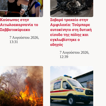
Καύσωνας στην
Σοβαρό τροχαίο στην
Αιτωλοακαρνανία το
Αμφιλοχία: Τούμπαρε
Σαββατοκύριακο
αυτοκίνητο στη δυτική
είσοδο της πόλης και
7 Αυγούστου 2026,
εγκλωβίστηκε ο
13:31
οδηγός
7 Αυγούστου 2026,
12:39