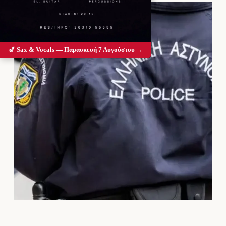
🎷 Sax & Vocals — Παρασκευή 7 Αυγούστου →