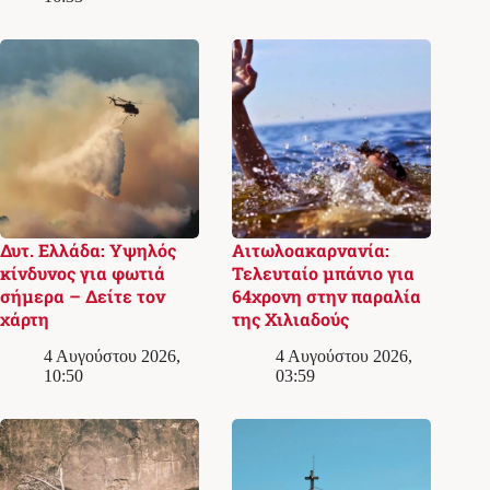
Δυτ. Ελλάδα: Υψηλός
Αιτωλοακαρνανία:
κίνδυνος για φωτιά
Τελευταίο μπάνιο για
σήμερα – Δείτε τον
64χρονη στην παραλία
χάρτη
της Χιλιαδούς
4 Αυγούστου 2026,
4 Αυγούστου 2026,
10:50
03:59