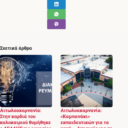
Σχετικά άρθρα
Αιτωλοακαρνανία:
Αιτωλοακαρνανία:
Στην καρδιά του
«Καμπανάκι»
καλοκαιριού θυμήθηκε
εκπαιδευτικών για τα