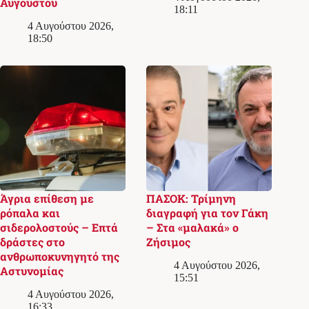
Αυγούστου
18:11
4 Αυγούστου 2026,
18:50
Άγρια επίθεση με
ΠΑΣΟΚ: Τρίμηνη
ρόπαλα και
διαγραφή για τον Γάκη
σιδερολοστούς – Επτά
– Στα «μαλακά» ο
δράστες στο
Ζήσιμος
ανθρωποκυνηγητό της
4 Αυγούστου 2026,
Αστυνομίας
15:51
4 Αυγούστου 2026,
16:33