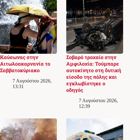
Καύσωνας στην
Σοβαρό τροχαίο στην
Αιτωλοακαρνανία το
Αμφιλοχία: Τούμπαρε
Σαββατοκύριακο
αυτοκίνητο στη δυτική
είσοδο της πόλης και
7 Αυγούστου 2026,
εγκλωβίστηκε ο
13:31
οδηγός
7 Αυγούστου 2026,
12:39