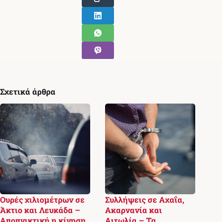
Σχετικά άρθρα
Ουρές χιλιομέτρων σε
Συλλήψεις σε Αχαΐα,
Άκτιο και Λευκάδα –
Ακαρνανία και
Αποπνικτική η κίνηση
Αιτωλία – Τα