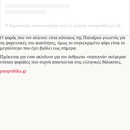
Η δημοσίευση κοινοποιήθηκε από το χρήστη parapolitika.gr (@parapolitika)
Ο ψαράς που τον αλίευσε είναι κάτοικος της Παλαίρου γνωστός για
τις ψαρευτικές του ικανότητες, όμως το συγκεκριμένο ψάρι είναι το
μεγαλύτερο που έχει βγάλει εως σήμερα.
Πρόκειται για εναν ακίνδυνο για τον άνθρωπο «σαπουνά» ανέφεραν
ντόπιοι ψαράδες που συχνά απαντώνται στις ελληνικές θάλασσες.
parapolitika.gr