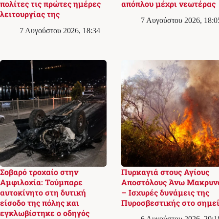
πολίτες τις πρώτες ημέρες
απόπλου μέχρι νεωτέρας
λειτουργίας της
7 Αυγούστου 2026, 18:0
7 Αυγούστου 2026, 18:34
Σοβαρό τροχαίο στην
Πυρκαγιά στους Αγίους
Αμφιλοχία: Τούμπαρε
Αποστόλους Άνω Μακρυν
αυτοκίνητο στη δυτική
– Ισχυρές δυνάμεις της
είσοδο της πόλης και
Πυροσβεστικής στο σημε
εγκλωβίστηκε ο οδηγός
6 Αυγούστου 2026, 20:1