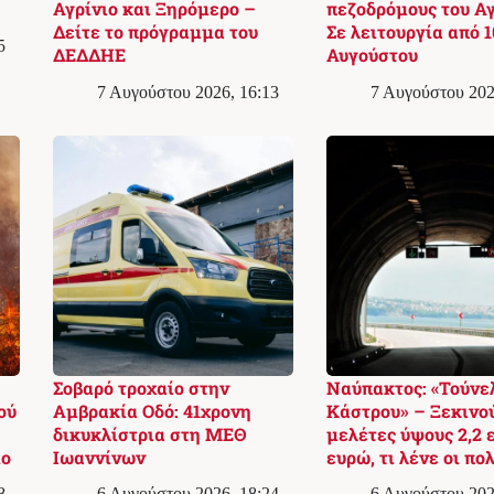
Αγρίνιο και Ξηρόμερο –
πεζοδρόμους του Αγ
Δείτε το πρόγραμμα του
Σε λειτουργία από 1
5
ΔΕΔΔΗΕ
Αυγούστου
7 Αυγούστου 2026, 16:13
7 Αυγούστου 202
Σοβαρό τροχαίο στην
Ναύπακτος: «Τούνε
ού
Αμβρακία Οδό: 41χρονη
Κάστρου» – Ξεκινού
δικυκλίστρια στη ΜΕΘ
μελέτες ύψους 2,2 
ίο
Ιωαννίνων
ευρώ, τι λένε οι πο
8
6 Αυγούστου 2026, 18:24
6 Αυγούστου 202