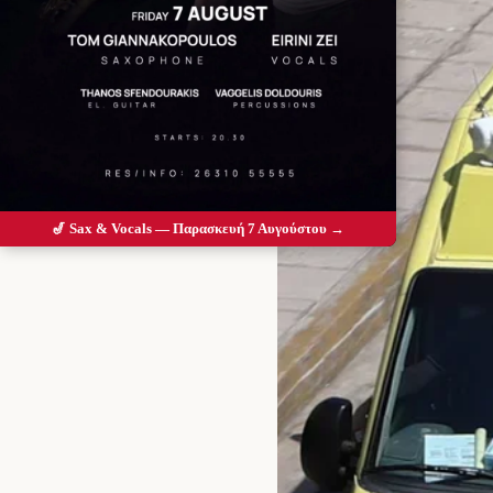
🎷 Sax & Vocals — Παρασκευή 7 Αυγούστου →