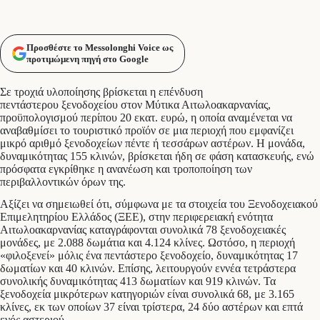
Προσθέστε το Messolonghi Voice ως
προτιμώμενη πηγή στο Google
Σε τροχιά υλοποίησης βρίσκεται η επένδυση
πεντάστερου ξενοδοχείου στον Μύτικα Αιτωλοακαρνανίας,
προϋπολογισμού περίπου 20 εκατ. ευρώ, η οποία αναμένεται να
αναβαθμίσει το τουριστικό προϊόν σε μια περιοχή που εμφανίζει
μικρό αριθμό ξενοδοχείων πέντε ή τεσσάρων αστέρων. Η μονάδα,
δυναμικότητας 155 κλινών, βρίσκεται ήδη σε φάση κατασκευής, ενώ
πρόσφατα εγκρίθηκε η ανανέωση και τροποποίηση των
περιβαλλοντικών όρων της.
Αξίζει να σημειωθεί ότι, σύμφωνα με τα στοιχεία του Ξενοδοχειακού
Επιμελητηρίου Ελλάδος (ΞΕΕ), στην περιφερειακή ενότητα
Αιτωλοακαρνανίας καταγράφονται συνολικά 78 ξενοδοχειακές
μονάδες, με 2.088 δωμάτια και 4.124 κλίνες. Ωστόσο, η περιοχή
«φιλοξενεί» μόλις ένα πεντάστερο ξενοδοχείο, δυναμικότητας 17
δωματίων και 40 κλινών. Επίσης, λειτουργούν εννέα τετράστερα
συνολικής δυναμικότητας 413 δωματίων και 919 κλινών. Τα
ξενοδοχεία μικρότερων κατηγοριών είναι συνολικά 68, με 3.165
κλίνες, εκ των οποίων 37 είναι τρίστερα, 24 δύο αστέρων και επτά
ενός αστεριού.