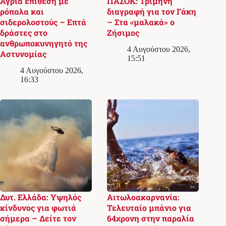
Άγρια επίθεση με
ΠΑΣΟΚ: Τρίμηνη
ρόπαλα και
διαγραφή για τον Γάκη
σιδερολοστούς – Επτά
– Στα «μαλακά» ο
δράστες στο
Ζήσιμος
ανθρωποκυνηγητό της
4 Αυγούστου 2026,
Αστυνομίας
15:51
4 Αυγούστου 2026,
16:33
Δυτ. Ελλάδα: Υψηλός
Αιτωλοακαρνανία:
κίνδυνος για φωτιά
Τελευταίο μπάνιο για
σήμερα – Δείτε τον
64χρονη στην παραλία