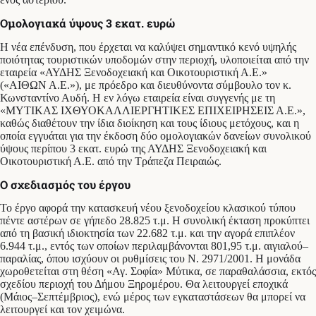
Ομολογιακά ύψους 3 εκατ. ευρώ
Η νέα επένδυση, που έρχεται να καλύψει σημαντικό κενό υψηλής
ποιότητας τουριστικών υποδομών στην περιοχή, υλοποιείται από την
εταιρεία «ΑΥΔΗΣ Ξενοδοχειακή και Οικοτουριστική Α.Ε.»
(«ΑΙΘΩΝ Α.Ε.»), με πρόεδρο και διευθύνοντα σύμβουλο τον κ.
Κωνσταντίνο Αυδή. Η εν λόγω εταιρεία είναι συγγενής με τη
«ΜΥΤΙΚΑΣ ΙΧΘΥΟΚΑΛΛΙΕΡΓΗΤΙΚΕΣ ΕΠΙΧΕΙΡΗΣΕΙΣ Α.Ε.»,
καθώς διαθέτουν την ίδια διοίκηση και τους ίδιους μετόχους, και η
οποία εγγυάται για την έκδοση δύο ομολογιακών δανείων συνολικού
ύψους περίπου 3 εκατ. ευρώ της ΑΥΔΗΣ Ξενοδοχειακή και
Οικοτουριστική Α.Ε. από την Τράπεζα Πειραιώς.
Ο σχεδιασμός του έργου
Το έργο αφορά την κατασκευή νέου ξενοδοχείου κλασικού τύπου
πέντε αστέρων σε γήπεδο 28.825 τ.μ. Η συνολική έκταση προκύπτει
από τη βασική ιδιοκτησία των 22.682 τ.μ. και την αγορά επιπλέον
6.944 τ.μ., εντός των οποίων περιλαμβάνονται 801,95 τ.μ. αιγιαλού–
παραλίας, όπου ισχύουν οι ρυθμίσεις του Ν. 2971/2001. Η μονάδα
χωροθετείται στη θέση «Αγ. Σοφία» Μύτικα, σε παραθαλάσσια, εκτός
σχεδίου περιοχή του Δήμου Ξηρομέρου. Θα λειτουργεί εποχικά
(Μάιος–Σεπτέμβριος), ενώ μέρος των εγκαταστάσεων θα μπορεί να
λειτουργεί και τον χειμώνα.