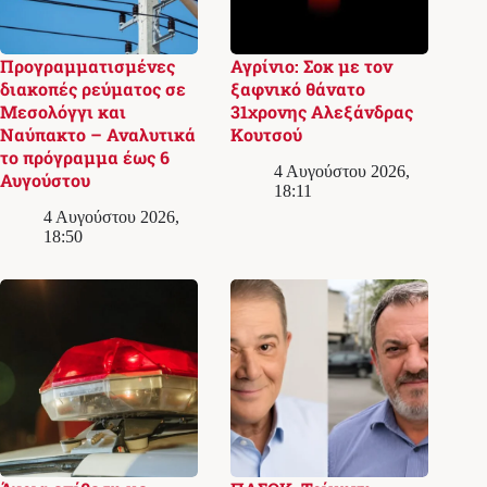
Προγραμματισμένες
Αγρίνιο: Σοκ με τον
διακοπές ρεύματος σε
ξαφνικό θάνατο
Μεσολόγγι και
31χρονης Αλεξάνδρας
Ναύπακτο – Αναλυτικά
Κουτσού
το πρόγραμμα έως 6
4 Αυγούστου 2026,
Αυγούστου
18:11
4 Αυγούστου 2026,
18:50