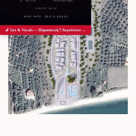
🎷 Sax & Vocals — Παρασκευή 7 Αυγούστου →