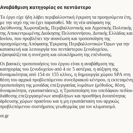
Αναβάθμιση κατηγορίας σε πεντάστερο
Το έργο είχε ήδη λάβει περιβαλλοντική έγκριση τα προηγούμενα έτη,
με την ισχύ της να έχει παραταθεί. Με τη νέα απόφαση της
Διεύθυνσης Χωροταξικής, Περιβαλλοντικής και Αγροτικής Πολιτικής
της Αποκεντρωμένης Διοίκησης Πελοποννήσου, Δυτικής Ελλάδας και
Ιονίου, που προβλέπει την ανανέωση και τροποποίηση της
προηγούμενης Απόφασης Έγκρισης Περιβαλλοντικών Όρων για την
κατασκευή και λειτουργία του πεντάστερου ξενοδοχείου,
εξασφαλίζεται η συνέχιση και ολοκλήρωση της επένδυσης.
Οι βασικές τροποποιήσεις του έργου είναι η αναβάθμιση της
κατηγορίας του ξενοδοχείου από 4 σε 5 αστέρια, η αύξηση της
δυναμικότητας από 154 σε 155 κλίνες, η δημιουργία χώρου SPA στη
θέση του αρχικά προβλεπόμενου συνεδριακού κέντρου, η εκτεταμένη
τροποποίηση της μονάδας επεξεργασίας λυμάτων (μέθοδος, θέση,
δυναμικότητα, εγκαταστάσεις), η Τροποποίηση του υπεδάφιου πεδίου
διάθεσης επεξεργασμένων αποβλήτων και προσθήκη δυνατότητας
άρδευσης χώρων πρασίνου και η μη εγκατάσταση του αρχικώς
προβλεπόμενου συστήματος γεωθερμίας για τον κλιματισμό.
ot.gr