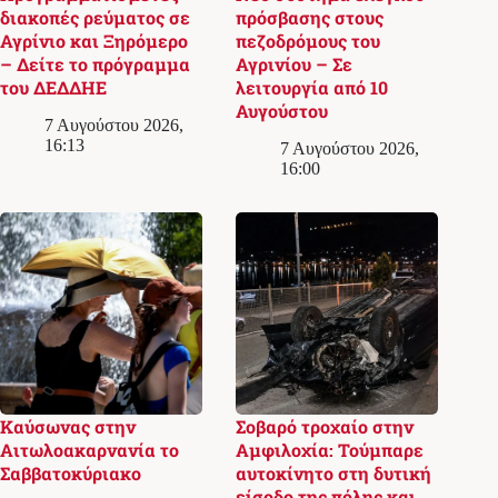
διακοπές ρεύματος σε
πρόσβασης στους
Αγρίνιο και Ξηρόμερο
πεζοδρόμους του
– Δείτε το πρόγραμμα
Αγρινίου – Σε
του ΔΕΔΔΗΕ
λειτουργία από 10
Αυγούστου
7 Αυγούστου 2026,
16:13
7 Αυγούστου 2026,
16:00
Καύσωνας στην
Σοβαρό τροχαίο στην
Αιτωλοακαρνανία το
Αμφιλοχία: Τούμπαρε
Σαββατοκύριακο
αυτοκίνητο στη δυτική
είσοδο της πόλης και