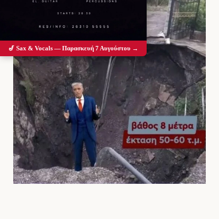
🎷 Sax & Vocals — Παρασκευή 7 Αυγούστου →