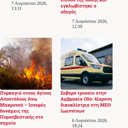
7 Αυγούστου 2026,
εγκλωβίστηκε ο
13:31
οδηγός
7 Αυγούστου 2026,
12:39
Πυρκαγιά στους Αγίους
Σοβαρό τροχαίο στην
Αποστόλους Άνω
Αμβρακία Οδό: 41χρονη
Μακρυνού – Ισχυρές
δικυκλίστρια στη ΜΕΘ
δυνάμεις της
Ιωαννίνων
Πυροσβεστικής στο
6 Αυγούστου 2026,
σημείο
18:24