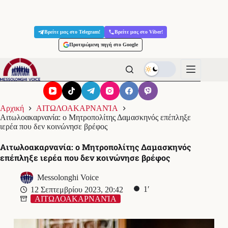
Μετάβαση
στο
Βρείτε μας στο Telegram!
Βρείτε μας στο Viber!
περιεχόμενο
Προτιμώμενη πηγή στο Google
Αρχική
ΑΙΤΩΛΟΑΚΑΡΝΑΝΊΑ
Αιτωλοακαρνανία: ο Μητροπολίτης Δαμασκηνός επέπληξε
ιερέα που δεν κοινώνησε βρέφος
Αιτωλοακαρνανία: ο Μητροπολίτης Δαμασκηνός
επέπληξε ιερέα που δεν κοινώνησε βρέφος
Messolonghi Voice
1′
12 Σεπτεμβρίου 2023, 20:42
ΑΙΤΩΛΟΑΚΑΡΝΑΝΊΑ