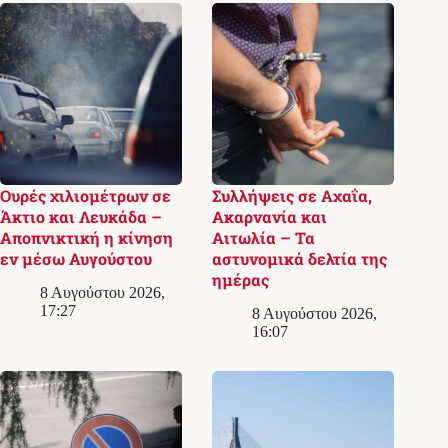
Ουρές χιλιομέτρων σε
Συλλήψεις σε Αχαΐα,
Άκτιο και Λευκάδα –
Ακαρνανία και
Αποπνικτική η κίνηση
Αιτωλία – Τα
εν μέσω Αυγούστου
αστυνομικά δελτία της
ημέρας
8 Αυγούστου 2026,
17:27
8 Αυγούστου 2026,
16:07