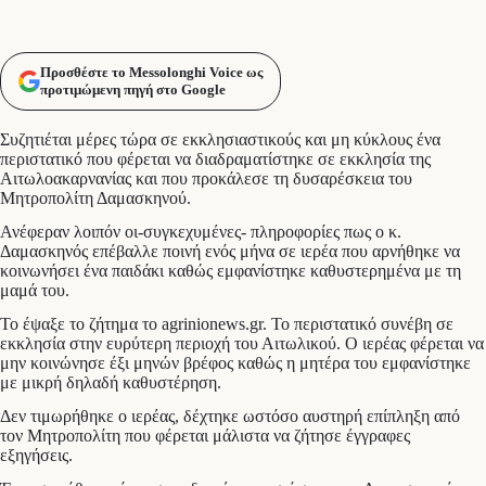
Προσθέστε το Messolonghi Voice ως
προτιμώμενη πηγή στο Google
Συζητιέται μέρες τώρα σε εκκλησιαστικούς και μη κύκλους ένα
περιστατικό που φέρεται να διαδραματίστηκε σε εκκλησία της
Αιτωλοακαρνανίας και που προκάλεσε τη δυσαρέσκεια του
Μητροπολίτη Δαμασκηνού.
Ανέφεραν λοιπόν οι-συγκεχυμένες- πληροφορίες πως ο κ.
Δαμασκηνός επέβαλλε ποινή ενός μήνα σε ιερέα που αρνήθηκε να
κοινωνήσει ένα παιδάκι καθώς εμφανίστηκε καθυστερημένα με τη
μαμά του.
Το έψαξε το ζήτημα το agrinionews.gr. To περιστατικό συνέβη σε
εκκλησία στην ευρύτερη περιοχή του Αιτωλικού. Ο ιερέας φέρεται να
μην κοινώνησε έξι μηνών βρέφος καθώς η μητέρα του εμφανίστηκε
με μικρή δηλαδή καθυστέρηση.
Δεν τιμωρήθηκε ο ιερέας, δέχτηκε ωστόσο αυστηρή επίπληξη από
τον Μητροπολίτη που φέρεται μάλιστα να ζήτησε έγγραφες
εξηγήσεις.