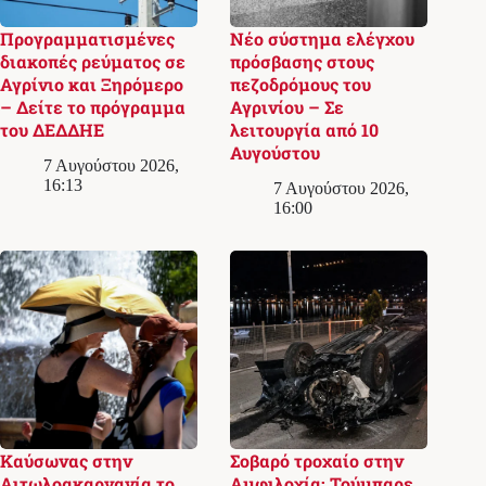
Προγραμματισμένες
Νέο σύστημα ελέγχου
διακοπές ρεύματος σε
πρόσβασης στους
Αγρίνιο και Ξηρόμερο
πεζοδρόμους του
– Δείτε το πρόγραμμα
Αγρινίου – Σε
του ΔΕΔΔΗΕ
λειτουργία από 10
Αυγούστου
7 Αυγούστου 2026,
16:13
7 Αυγούστου 2026,
16:00
Καύσωνας στην
Σοβαρό τροχαίο στην
Αιτωλοακαρνανία το
Αμφιλοχία: Τούμπαρε