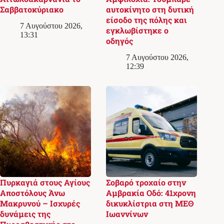
Σαββατοκύριακο
αυτοκίνητο στη δυτική
είσοδο της πόλης και
7 Αυγούστου 2026,
εγκλωβίστηκε ο
13:31
οδηγός
7 Αυγούστου 2026,
12:39
Πυρκαγιά στους Αγίους
Σοβαρό τροχαίο στην
Αποστόλους Άνω
Αμβρακία Οδό: 41χρονη
Μακρυνού – Ισχυρές
δικυκλίστρια στη ΜΕΘ
δυνάμεις της
Ιωαννίνων