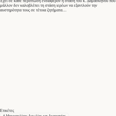
Έχει σε κάθε περίπτωση ενδιαφέρον η στάση του κ. Δαμασκηνού που
μάλλον δεν καλοβλέπει τη στάση ιερέων να εξαντλούν την
αυστηρότητα τους σε τέτοια ζητήματα…
Ετικέτες
#
Μητροπολίτης Αιτωλίας και Ακαρνανίας