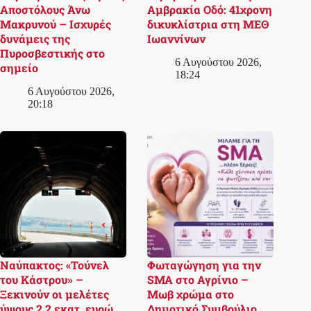
Αποστόλους Άνω
Αμβρακία Οδό: 41χρονη
Μακρυνού – Ισχυρές
δικυκλίστρια στη ΜΕΘ
δυνάμεις της
Ιωαννίνων
Πυροσβεστικής στο
6 Αυγούστου 2026,
σημείο
18:24
6 Αυγούστου 2026,
20:18
Ναύπακτος: «Τούνελ
Φωταγώγηση για την
του Κάστρου» –
SMA στο Αγρίνιο –
Ξεκινούν οι μελέτες
Μωβ χρώμα στο
ύψους 2,2 εκατ. ευρώ,
Δημοτικό Συμβούλιο