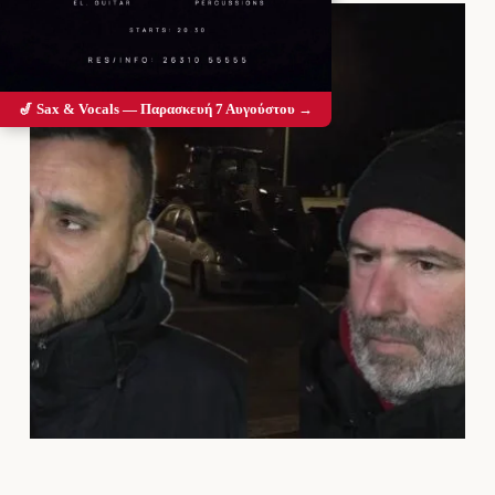
🎷 Sax & Vocals — Παρασκευή 7 Αυγούστου →