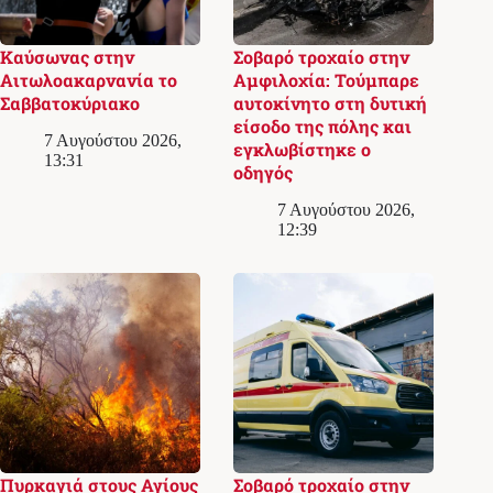
Καύσωνας στην
Σοβαρό τροχαίο στην
Αιτωλοακαρνανία το
Αμφιλοχία: Τούμπαρε
Σαββατοκύριακο
αυτοκίνητο στη δυτική
είσοδο της πόλης και
7 Αυγούστου 2026,
εγκλωβίστηκε ο
13:31
οδηγός
7 Αυγούστου 2026,
12:39
Πυρκαγιά στους Αγίους
Σοβαρό τροχαίο στην