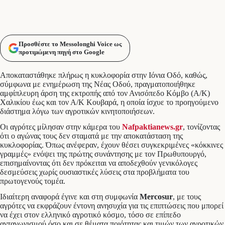
Προσθέστε το Messolonghi Voice ως
προτιμώμενη πηγή στο Google
Αποκαταστάθηκε πλήρως η κυκλοφορία στην Ιόνια Οδό, καθώς,
σύμφωνα με ενημέρωση της Νέας Οδού, πραγματοποιήθηκε
αμφίπλευρη άρση της εκτροπής από τον Ανισόπεδο Κόμβο (Α/Κ)
Χαλικίου έως και τον Α/Κ Κουβαρά, η οποία ίσχυε το προηγούμενο
διάστημα λόγω των αγροτικών κινητοποιήσεων.
Οι αγρότες μίλησαν στην κάμερα του
Nafpaktianews.gr
, τονίζοντας
ότι ο αγώνας τους δεν σταματά με την αποκατάσταση της
κυκλοφορίας. Όπως ανέφεραν, έχουν θέσει συγκεκριμένες «κόκκινες
γραμμές» ενόψει της πρώτης συνάντησης με τον Πρωθυπουργό,
επισημαίνοντας ότι δεν πρόκειται να αποδεχθούν γενικόλογες
δεσμεύσεις χωρίς ουσιαστικές λύσεις στα προβλήματα του
πρωτογενούς τομέα.
Ιδιαίτερη αναφορά έγινε και στη συμφωνία
Mercosur
, με τους
αγρότες να εκφράζουν έντονη ανησυχία για τις επιπτώσεις που μπορεί
να έχει στον ελληνικό αγροτικό κόσμο, τόσο σε επίπεδο
ανταγωνισμού όσο και σε θέματα ποιότητας και τιμών των αγροτικών