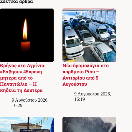
Σχετικά άρθρα
Θρήνος στο Αγρίνιο:
Νέα δρομολόγια στο
«Έσβησε» 45χρονη
πορθμείο Ρίου –
μητέρα από το
Αντιρρίου από 9
Παναιτώλιο – Η
Αυγούστου
κηδεία τη Δευτέρα
9 Αυγούστου 2026,
16:19
9 Αυγούστου 2026,
16:29