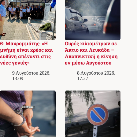
Θ. Μαυρομμάτης: «Η
Ουρές χιλιομέτρων σε
μνήμη είναι χρέος και
Άκτιο και Λευκάδα –
ευθύνη απέναντι στις
Αποπνικτική η κίνηση
νέες γενιές»
εν μέσω Αυγούστου
9 Αυγούστου 2026,
8 Αυγούστου 2026,
13:09
17:27