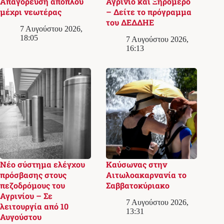
Απαγόρευση απόπλου
Αγρίνιο και Ξηρόμερο
μέχρι νεωτέρας
– Δείτε το πρόγραμμα
του ΔΕΔΔΗΕ
7 Αυγούστου 2026,
18:05
7 Αυγούστου 2026,
16:13
Νέο σύστημα ελέγχου
Καύσωνας στην
πρόσβασης στους
Αιτωλοακαρνανία το
πεζοδρόμους του
Σαββατοκύριακο
Αγρινίου – Σε
7 Αυγούστου 2026,
λειτουργία από 10
13:31
Αυγούστου