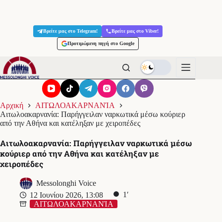
Μετάβαση
στο
Βρείτε μας στο Telegram!
Βρείτε μας στο Viber!
περιεχόμενο
Προτιμώμενη πηγή στο Google
Αρχική
ΑΙΤΩΛΟΑΚΑΡΝΑΝΊΑ
Αιτωλοακαρνανία: Παρήγγειλαν ναρκωτικά μέσω κούριερ
από την Αθήνα και κατέληξαν με χειροπέδες
Αιτωλοακαρνανία: Παρήγγειλαν ναρκωτικά μέσω
κούριερ από την Αθήνα και κατέληξαν με
χειροπέδες
Messolonghi Voice
1′
12 Ιουνίου 2026, 13:08
ΑΙΤΩΛΟΑΚΑΡΝΑΝΊΑ